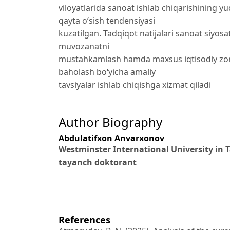
viloyatlarida sanoat ishlab chiqarishining y
qayta oʻsish tendensiyasi
kuzatilgan. Tadqiqot natijalari sanoat siyosa
muvozanatni
mustahkamlash hamda maxsus iqtisodiy zona
baholash boʻyicha amaliy
tavsiyalar ishlab chiqishga xizmat qiladi
Author Biography
Abdulatifxon Anvarxonov
Westminster International University in 
tayanch doktorant
References