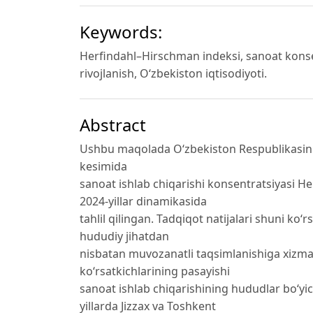
Keywords:
Herfindahl–Hirschman indeksi, sanoat konsen
rivojlanish, Oʻzbekiston iqtisodiyoti.
Abstract
Ushbu maqolada Oʻzbekiston Respublikasini
kesimida
sanoat ishlab chiqarishi konsentratsiyasi 
2024-yillar dinamikasida
tahlil qilingan. Tadqiqot natijalari shuni koʻ
hududiy jihatdan
nisbatan muvozanatli taqsimlanishiga xizma
koʻrsatkichlarining pasayishi
sanoat ishlab chiqarishining hududlar boʻyic
yillarda Jizzax va Toshkent