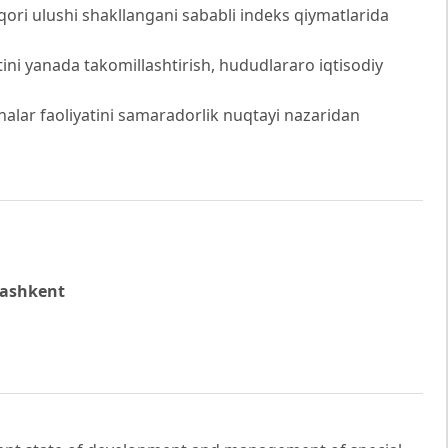
uqori ulushi shakllangani sababli indeks qiymatlarida
tini yanada takomillashtirish, hududlararo iqtisodiy
lar faoliyatini samaradorlik nuqtayi nazaridan
Tashkent