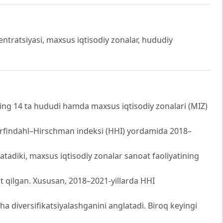
tratsiyasi, maxsus iqtisodiy zonalar, hududiy
ng 14 ta hududi hamda maxsus iqtisodiy zonalari (MIZ)
Herfindahl–Hirschman indeksi (HHI) yordamida 2018–
rsatadiki, maxsus iqtisodiy zonalar sanoat faoliyatining
t qilgan. Xususan, 2018–2021-yillarda HHI
ha diversifikatsiyalashganini anglatadi. Biroq keyingi