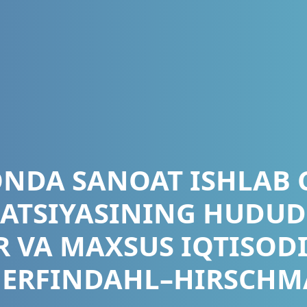
ONDA SANOAT ISHLAB 
TSIYASINING HUDUDI
R VA MAXSUS IQTISOD
HERFINDAHL–HIRSCHM