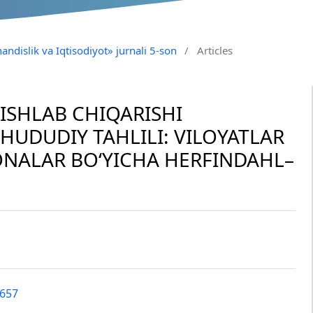
andislik va Iqtisodiyot» jurnali 5-son
/
Articles
ISHLAB CHIQARISHI
HUDUDIY TAHLILI: VILOYATLAR
ONALAR BO‘YICHA HERFINDAHL–
8657