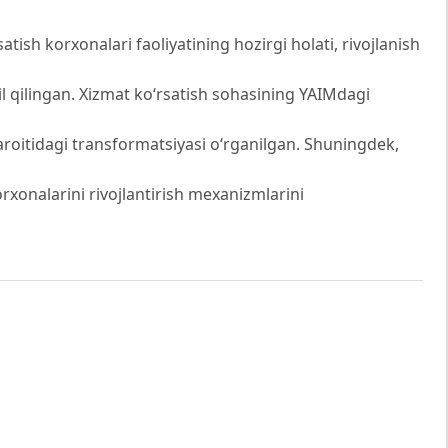
sh korxonalari faoliyatining hozirgi holati, rivojlanish
l qilingan. Xizmat ko‘rsatish sohasining YAIMdagi
haroitidagi transformatsiyasi o‘rganilgan. Shuningdek,
orxonalarini rivojlantirish mexanizmlarini