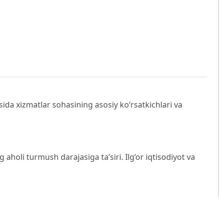
ida xizmatlar sohasining asosiy ko‘rsatkichlari va
g aholi turmush darajasiga ta’siri. Ilg‘or iqtisodiyot va
satish sohasi: O‘zbekistondagi holati, rivojlanish