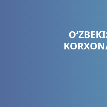
O‘ZBEK
KORXONA