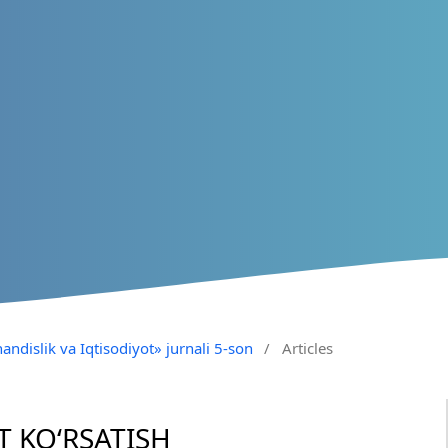
andislik va Iqtisodiyot» jurnali 5-son
/
Articles
T KO‘RSATISH