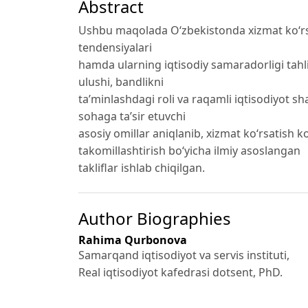
Abstract
Ushbu maqolada O‘zbekistonda xizmat ko‘rsati
tendensiyalari
hamda ularning iqtisodiy samaradorligi tahli
ulushi, bandlikni
ta’minlashdagi roli va raqamli iqtisodiyot s
sohaga ta’sir etuvchi
asosiy omillar aniqlanib, xizmat ko‘rsatish k
takomillashtirish bo‘yicha ilmiy asoslangan
takliflar ishlab chiqilgan.
Author Biographies
Rahima Qurbonova
Samarqand iqtisodiyot va servis instituti,
Real iqtisodiyot kafedrasi dotsent, PhD.