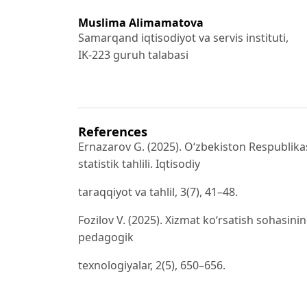
Muslima Alimamatova
Samarqand iqtisodiyot va servis instituti,
IK-223 guruh talabasi
References
Ernazarov G. (2025). O‘zbekiston Respublikas
statistik tahlili. Iqtisodiy
taraqqiyot va tahlil, 3(7), 41–48.
Fozilov V. (2025). Xizmat ko‘rsatish sohasinin
pedagogik
texnologiyalar, 2(5), 650–656.
Xusanova G., Normatov A. (2025). Xizmat ko‘r