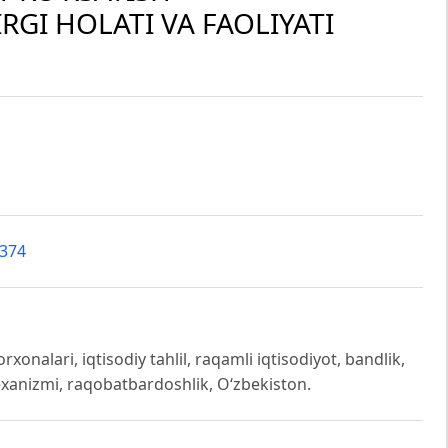
GI HOLATI VA FAOLIYATI
4374
xonalari, iqtisodiy tahlil, raqamli iqtisodiyot, bandlik,
exanizmi, raqobatbardoshlik, O‘zbekiston.