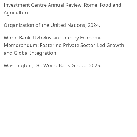
Investment Centre Annual Review. Rome: Food and
Agriculture
Organization of the United Nations, 2024.
World Bank. Uzbekistan Country Economic
Memorandum: Fostering Private Sector-Led Growth
and Global Integration.
Washington, DC: World Bank Group, 2025.
Schumpeter, J. A. The Theory of Economic Development:
An Inquiry into Profits, Capital, Credit, Interest, and the
Business Cycle. Cambridge: Harvard University Press,
1934.
Nelson, R. R., Winter, S. G. An Evolutionary Theory of
Economic Change. Cambridge: Harvard University
Press, 1982.