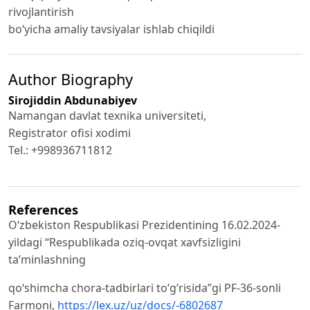
rivojlantirish
bo‘yicha amaliy tavsiyalar ishlab chiqildi
Author Biography
Sirojiddin Abdunabiyev
Namangan davlat texnika universiteti,
Registrator ofisi xodimi
Tel.: +998936711812
References
Oʻzbekiston Respublikasi Prezidentining 16.02.2024-
yildagi “Respublikada oziq-ovqat xavfsizligini
taʼminlashning
qoʻshimcha chora-tadbirlari toʻgʻrisida”gi PF-36-sonli
Farmoni,
https://lex.uz/uz/docs/-6802687