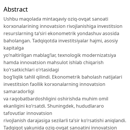
Abstract
Ushbu maqolada mintaqaviy oziq-ovqat sanoati
korxonalarining innovatsion rivojlanishiga investitsion
resurslarning ta’siri ekonometrik yondashuv asosida
baholangan. Tadqiqotda investitsiyalar hajmi, asosiy
kapitalga
yo‘naltirilgan mablag‘lar, texnologik modernizatsiya
hamda innovatsion mahsulot ishlab chiqarish
ko‘rsatkichlari o‘rtasidagi
bog‘liqlik tahlil qilindi. Ekonometrik baholash natijalari
investitsion faollik korxonalarning innovatsion
samaradorligi
va raqobatbardoshligini oshirishda muhim omil
ekanligini ko‘rsatdi. Shuningdek, hududlararo
tafovutlar innovatsion
rivojlanish darajasiga sezilarli ta’sir ko‘rsatishi aniqlandi.
Tadqiqot yakunida oziq-ovqat sanoatini innovatsion