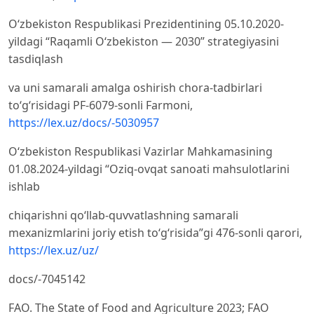
Oʻzbekiston Respublikasi Prezidentining 05.10.2020-
yildagi “Raqamli Oʻzbekiston — 2030” strategiyasini
tasdiqlash
va uni samarali amalga oshirish chora-tadbirlari
toʻgʻrisidagi PF-6079-sonli Farmoni,
https://lex.uz/docs/-5030957
Oʻzbekiston Respublikasi Vazirlar Mahkamasining
01.08.2024-yildagi “Oziq-ovqat sanoati mahsulotlarini
ishlab
chiqarishni qoʻllab-quvvatlashning samarali
mexanizmlarini joriy etish toʻgʻrisida”gi 476-sonli qarori,
https://lex.uz/uz/
docs/-7045142
FAO. The State of Food and Agriculture 2023; FAO