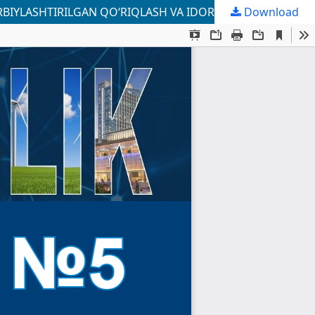
Download
MEHNAT SHARTNOMASI ASOSIDA FAOLIYAT YURITUVCHI QO‘RIQLASH DEPARTAMENTI TIZIMIDAGI IDORAVIY HARBIYLASHTIRILGAN QO‘RIQLASH VA IDORAVIY QOROVULLIK BO‘LINMALARI ISHCHI-XIZMATCHILARIGA DAVLAT IJTIMOIY SUG‘URTASINI TATBIQ ETISHNING HUQUQIY-IQTISODIY JIHATLARI