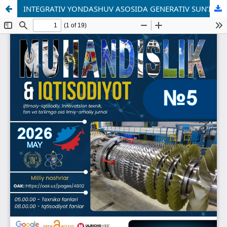
INTEGRATIV YONDASHUV ASOSIDA GENERATIV SUN’IY INTELLEKT TEXNOLOGIYALARI ORQALI BO‘LAJAK MUHANDISLARNING KASBIY KOMPETENTLIGINI RIVOJLANTIRISH METODIKASINI TAKOMILLASHTIRISH