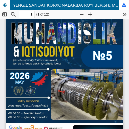
YENGIL SANOAT KORXONALARIDA ROʻY BERISHI MUMKIN BOʻLGAN BAXTSIZ HODISALAR VA UNI BARTARAF ETISH CHORA-TADBIRLARI