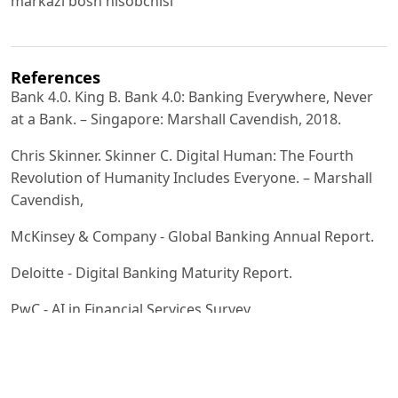
markazi bosh hisobchisi
References
Bank 4.0. King B. Bank 4.0: Banking Everywhere, Never
at a Bank. – Singapore: Marshall Cavendish, 2018.
Chris Skinner. Skinner C. Digital Human: The Fourth
Revolution of Humanity Includes Everyone. – Marshall
Cavendish,
McKinsey & Company - Global Banking Annual Report.
Deloitte - Digital Banking Maturity Report.
PwC - AI in Financial Services Survey.
Иванов В.В., Кузнецов А.А. Цифровая трансформация
банковской системы // Финансы и кредит. – 2021. –
№7.