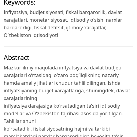
Keywords:
Inflyatsiya, budjet siyosati, fiskal barqarorlik, davlat
xarajatlari, monetar siyosat, iqtisodiy o‘sish, narxlar
barqarorligi, fiskal defitsit, ijtimoiy xarajatlar,
O‘zbekiston iqtisodiyoti
Abstract
Mazkur ilmiy maqolada inflyatsiya va davlat budjeti
xarajatlari o‘rtasidagi o‘zaro bog‘liqlikning nazariy
hamda amaliy jihatlari chuqur tahlil qilingan. Ishda
inflyatsiyaning budjet xarajatlariga, shuningdek, davlat
xarajatlarining
inflyatsiya darajasiga ko‘rsatadigan ta’siri iqtisodiy
modellar va O‘zbekiston tajribasi asosida yoritilgan.
Tahlillar shuni
ko‘rsatadiki, fiskal siyosatning hajmi va tarkibi
mamlakatdagi narxlar barqarorligiga bevosita ta’sir