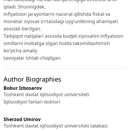
qiladi. Shuningdek,
inflyatsion jarayonlarni nazorat qilishda fiskal va
monetar siyosat o‘rtasidagi uyg‘unlikning ahamiyati
asoslab berilgan.
Tadqiqot natijalari asosida budjet siyosatini inflyatsion
omillarni inobatga olgan holda takomillashtirish
bo‘yicha amaliy
tavsiyalar ishlab chiqilgan.
Author Biographies
Bobur Izbosarov
Toshkent davlat iqtisodiyot universiteti
Iqtisodiyot fanlari doktori
Sherzod Umirov
Toshkent davlat iqtisodiyot universiteti talabasi