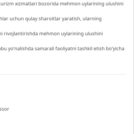
rizm xizmatlari bozorida mehmon uylarining ulushini
hlar uchun qulay sharoitlar yaratish, ularning
ni rivojlantirishda mehmon uylarining ulushini
hbu yo‘nalishda samarali faoliyatni tashkil etish bo‘yicha
essor