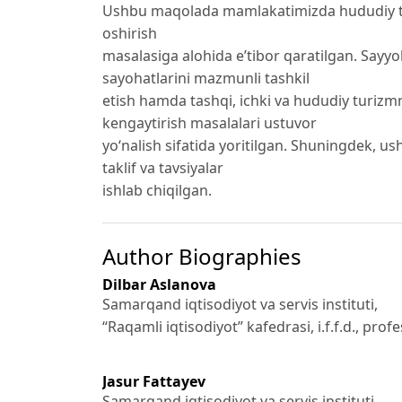
Ushbu maqolada mamlakatimizda hududiy tu
oshirish
masalasiga alohida e’tibor qaratilgan. Sayyo
sayohatlarini mazmunli tashkil
etish hamda tashqi, ichki va hududiy turizm
kengaytirish masalalari ustuvor
yo‘nalish sifatida yoritilgan. Shuningdek, us
taklif va tavsiyalar
ishlab chiqilgan.
Author Biographies
Dilbar Aslanova
Samarqand iqtisodiyot va servis instituti,
“Raqamli iqtisodiyot” kafedrasi, i.f.f.d., prof
Jasur Fattayev
Samarqand iqtisodiyot va servis instituti,