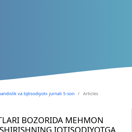
andislik va Iqtisodiyot» jurnali 5-son
/
Articles
ATLARI BOZORIDA MEHMON
SHIRISHNING IQTISODIYOTGA