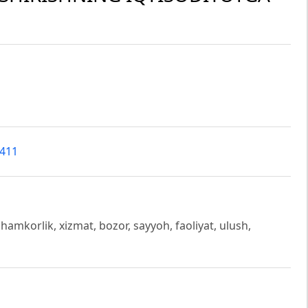
3411
amkorlik, xizmat, bozor, sayyoh, faoliyat, ulush,