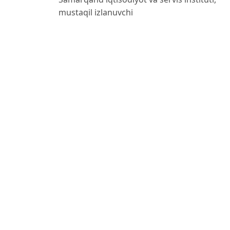
mustaqil izlanuvchi
References
Abduraxmonov K. X. Menedjment turizma: uch
Plexanova»
Tashkent, 2013. – 248 b.
Golisheva E. V. Sovershenstvovanie organizat
rynochnyx usloviyax:
diss. ... kand. ekon. nauk. – Tashkent, 2012. –
Tuxliev I. S., Hayitboev R., Safarov B. Sh., Tur
texnologiya, 2014.
– 332 b.