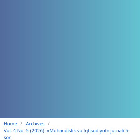
Home
/
Archives
/
Vol. 4 No. 5 (2026): «Muhandislik va Iqtisodiyot» jurnali 5-
son