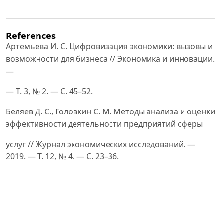
References
Артемьева И. С. Цифровизация экономики: вызовы и
возможности для бизнеса // Экономика и инновации.
—
— Т. 3, № 2. — С. 45–52.
Беляев Д. С., Головкин С. М. Методы анализа и оценки
эффективности деятельности предприятий сферы
услуг // Журнал экономических исследований. —
2019. — Т. 12, № 4. — С. 23–36.
Исаев А. Н. Инновационные технологии в сфере
услуг: от Big Data до искусственного интеллекта //
Современные