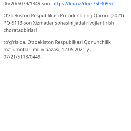
06/20/6079/1349-son.
https://lex.uz/docs/5030957
O‘zbekiston Respublikasi Prezidentining Qarori. (2021).
PQ-5113-son Xizmatlar sohasini jadal rivojlantirish
choratadbirlari
to‘g‘risida. O‘zbekiston Respublikasi Qonunchilik
ma’lumotlari milliy bazasi, 12.05.2021-y.,
07/21/5113/0449-
son.
https://lex.uz/docs/5413386
Hammer, M., and J. Champy. 1993. Reengineering the
Corporation: A Manifesto for Business Revolution. New
York:
HarperBusiness.
Brynjolfsson, E., and L. Hitt. 2003. Computing
Productivity: Firm-Level Evidence. Review of Economics