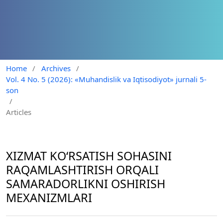
Home
/
Archives
/
Vol. 4 No. 5 (2026): «Muhandislik va Iqtisodiyot» jurnali 5-
son
/
Articles
XIZMAT KO‘RSATISH SOHASINI
RAQAMLASHTIRISH ORQALI
SAMARADORLIKNI OSHIRISH
MEXANIZMLARI