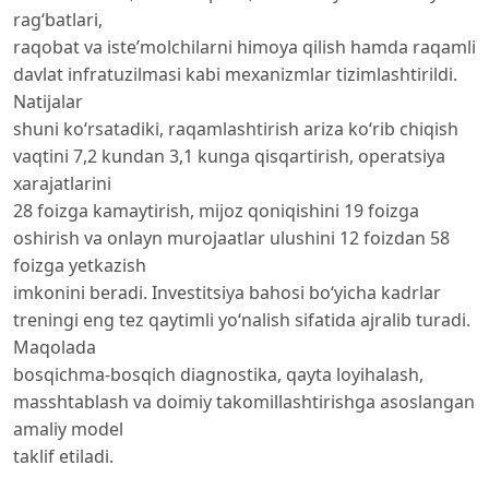
rag‘batlari,
raqobat va iste’molchilarni himoya qilish hamda raqamli
davlat infratuzilmasi kabi mexanizmlar tizimlashtirildi.
Natijalar
shuni ko‘rsatadiki, raqamlashtirish ariza ko‘rib chiqish
vaqtini 7,2 kundan 3,1 kunga qisqartirish, operatsiya
xarajatlarini
28 foizga kamaytirish, mijoz qoniqishini 19 foizga
oshirish va onlayn murojaatlar ulushini 12 foizdan 58
foizga yetkazish
imkonini beradi. Investitsiya bahosi bo‘yicha kadrlar
treningi eng tez qaytimli yo‘nalish sifatida ajralib turadi.
Maqolada
bosqichma-bosqich diagnostika, qayta loyihalash,
masshtablash va doimiy takomillashtirishga asoslangan
amaliy model
taklif etiladi.