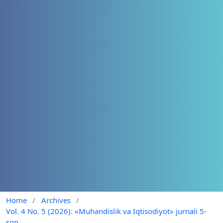
Home
/
Archives
/
Vol. 4 No. 5 (2026): «Muhandislik va Iqtisodiyot» jurnali 5-
son