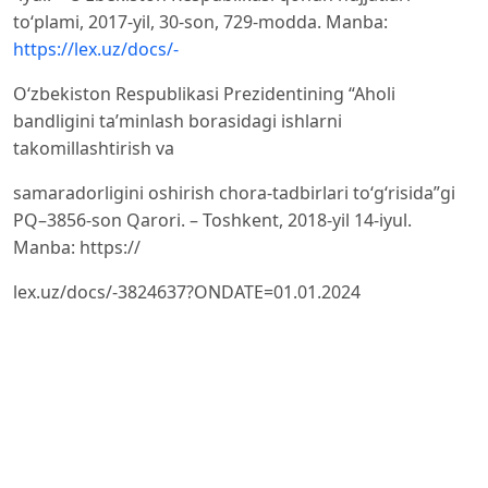
to‘plami, 2017-yil, 30-son, 729-modda. Manba:
https://lex.uz/docs/-
O‘zbekiston Respublikasi Prezidentining “Aholi
bandligini ta’minlash borasidagi ishlarni
takomillashtirish va
samaradorligini oshirish chora-tadbirlari to‘g‘risida”gi
PQ–3856-son Qarori. – Toshkent, 2018-yil 14-iyul.
Manba: https://
lex.uz/docs/-3824637?ONDATE=01.01.2024
O‘zbekiston Respublikasi Prezidentining “O‘zbekiston
Respublikasida kadrlar siyosati va davlat fuqarolik
xizmati tizimini
tubdan takomillashtirish chora-tadbirlari to‘g‘risida”gi
PF–5843-son Farmoni. – Toshkent, 2019-yil 3-oktyabr.