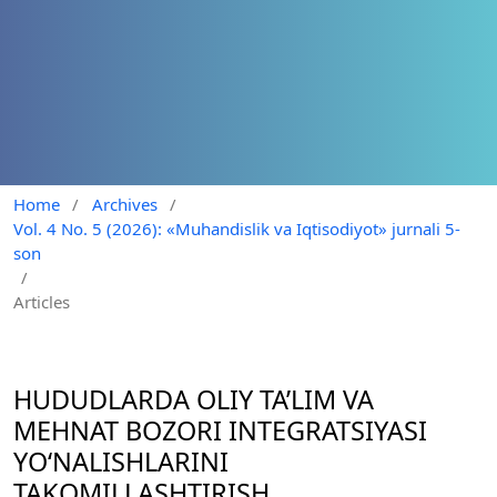
Home
/
Archives
/
Vol. 4 No. 5 (2026): «Muhandislik va Iqtisodiyot» jurnali 5-
son
/
Articles
HUDUDLARDA OLIY TA’LIM VA
MEHNAT BOZORI INTEGRATSIYASI
YO‘NALISHLARINI
TAKOMILLASHTIRISH