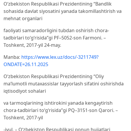
O‘zbekiston Respublikasi Prezidentining “Bandlik
sohasida davlat siyosatini yanada takomillashtirish va
mehnat organlari
faoliyati samaradorligini tubdan oshirish chora-
tadbirlari to‘g‘risida”gi PF–5052-son Farmoni. –
Toshkent, 2017-yil 24-may.
Manba:
https://www.lex.uz/docs/-3211749?
ONDATE=26.11.2025
O‘zbekiston Respublikasi Prezidentining “Oliy
ma’lumotli mutaxassislar tayyorlash sifatini oshirishda
iqtisodiyot sohalari
va tarmoqlarining ishtirokini yanada kengaytirish
chora-tadbirlari to‘g‘risida”gi PQ–3151-son Qarori. –
Toshkent, 2017-yil
-iyul. – O‘zbekiston Respublikasi qonun hujjatlari