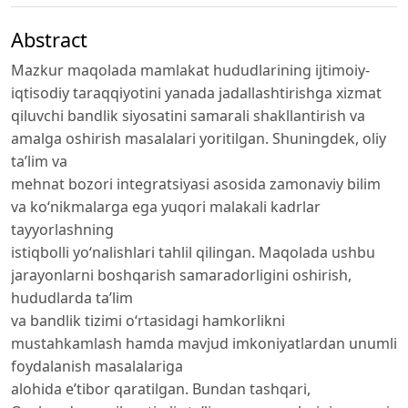
Abstract
Mazkur maqolada mamlakat hududlarining ijtimoiy-
iqtisodiy taraqqiyotini yanada jadallashtirishga xizmat
qiluvchi bandlik siyosatini samarali shakllantirish va
amalga oshirish masalalari yoritilgan. Shuningdek, oliy
ta’lim va
mehnat bozori integratsiyasi asosida zamonaviy bilim
va ko‘nikmalarga ega yuqori malakali kadrlar
tayyorlashning
istiqbolli yo‘nalishlari tahlil qilingan. Maqolada ushbu
jarayonlarni boshqarish samaradorligini oshirish,
hududlarda ta’lim
va bandlik tizimi o‘rtasidagi hamkorlikni
mustahkamlash hamda mavjud imkoniyatlardan unumli
foydalanish masalalariga
alohida e’tibor qaratilgan. Bundan tashqari,