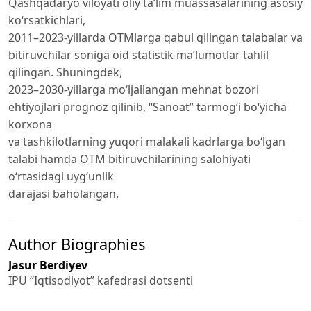
Qashqadaryo viloyati oliy ta’lim muassasalarining asosiy
ko‘rsatkichlari,
2011–2023-yillarda OTMlarga qabul qilingan talabalar va
bitiruvchilar soniga oid statistik ma’lumotlar tahlil
qilingan. Shuningdek,
2023–2030-yillarga mo‘ljallangan mehnat bozori
ehtiyojlari prognoz qilinib, “Sanoat” tarmog‘i bo‘yicha
korxona
va tashkilotlarning yuqori malakali kadrlarga bo‘lgan
talabi hamda OTM bitiruvchilarining salohiyati
o‘rtasidagi uyg‘unlik
darajasi baholangan.
Author Biographies
Jasur Berdiyev
IPU “Iqtisodiyot” kafedrasi dotsenti