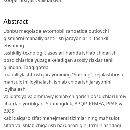
kooperatsiyasi, validatsiya
Abstract
Ushbu maqolada avtomobil sanoatida butlovchi
qismlarni mahalliylashtirish jarayonlarini tashkil
etishning
tashkiliy-texnologik asoslari hamda ishlab chiqarish
bosqichlarida yuzaga keladigan asosiy risklar tahlil
qilingan. Tadqiqotda
mahalliylashtirish jarayonining “Sorsing”, rejalashtirish,
mahsulotni loyihalash, ishlab chiqarish jarayonini
loyihalash,
validatsiya va ommaviy ishlab chiqarish bosqichlari ilmiy
jihatdan yoritilgan. Shuningdek, APQP, PFMEA, PPAP va
BIQS
kabi xalqaro sifat menejmenti tizimlarining mahsulot
sifati va ishlab chiqarish barqarorligini taʼminlashdagi