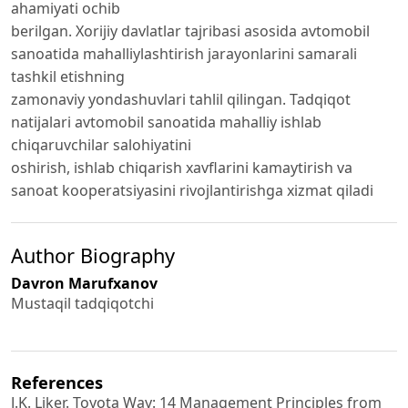
ahamiyati ochib
berilgan. Xorijiy davlatlar tajribasi asosida avtomobil
sanoatida mahalliylashtirish jarayonlarini samarali
tashkil etishning
zamonaviy yondashuvlari tahlil qilingan. Tadqiqot
natijalari avtomobil sanoatida mahalliy ishlab
chiqaruvchilar salohiyatini
oshirish, ishlab chiqarish xavflarini kamaytirish va
sanoat kooperatsiyasini rivojlantirishga xizmat qiladi
Author Biography
Davron Marufxanov
Mustaqil tadqiqotchi
References
J.K. Liker. Toyota Way: 14 Management Principles from