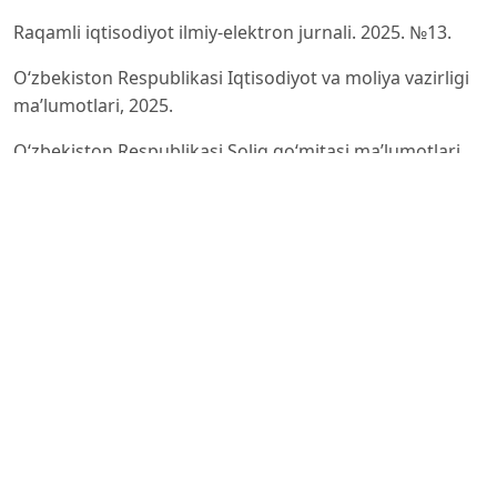
Raqamli iqtisodiyot ilmiy-elektron jurnali. 2025. №13.
O‘zbekiston Respublikasi Iqtisodiyot va moliya vazirligi
ma’lumotlari, 2025.
O‘zbekiston Respublikasi Soliq qo‘mitasi ma’lumotlari,
2025.
O‘zbekiston Respublikasi Bandlik va kambag‘allikni
qisqartirish vazirligi ma’lumotlari, 2025.
O‘zbekiston Respublikasi Raqamli texnologiyalar
vazirligi ma’lumotlari, 2025.
Oʻzbekiston Respublikasi Prezidentining 05.10.2020
yildagi “Raqamli Oʻzbekiston-2030” strategiyasini
tasdiqlash va uni samarali amalga oshirish chora-
tadbirlari toʻgʻrisida”gi PF-6079-son Farmoni // URL: