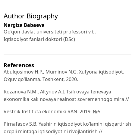
Author Biography
Nargiza Babaeva
Qo‘qon davlat universiteti professori v.b.
Iqtisodiyot fanlari doktori (DSc)
References
Abulqosimov H.P., Muminov N.G. Xufyona iqtisodiyot.
O‘quv qo‘llanma. Toshkent, 2020.
Rozanova N.M., Altynov A.I. Tsifrovaya tenevaya
ekonomika kak novaya realnost sovremennogo mira //
Vestnik Instituta ekonomiki RAN. 2019. №5.
Pirnafasov S.B. Yashirin iqtisodiyot ko‘lamini qisqartirish
orqali mintaqa iqtisodiyotini rivojlantirish //