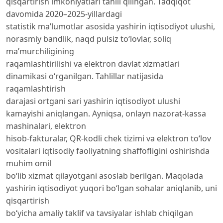
qisqartirish imkoniyatlari tahlil qilingan. Tadqiqot
davomida 2020–2025-yillardagi
statistik ma’lumotlar asosida yashirin iqtisodiyot ulushi,
norasmiy bandlik, naqd pulsiz to‘lovlar, soliq
ma’murchiligining
raqamlashtirilishi va elektron davlat xizmatlari
dinamikasi o‘rganilgan. Tahlillar natijasida
raqamlashtirish
darajasi ortgani sari yashirin iqtisodiyot ulushi
kamayishi aniqlangan. Ayniqsa, onlayn nazorat-kassa
mashinalari, elektron
hisob-fakturalar, QR-kodli chek tizimi va elektron to‘lov
vositalari iqtisodiy faoliyatning shaffofligini oshirishda
muhim omil
bo‘lib xizmat qilayotgani asoslab berilgan. Maqolada
yashirin iqtisodiyot yuqori bo‘lgan sohalar aniqlanib, uni
qisqartirish
bo‘yicha amaliy taklif va tavsiyalar ishlab chiqilgan