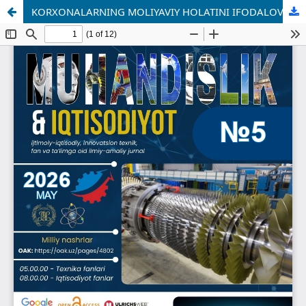
KORXONALARNING MOLIYAVIY HOLATINI IFODALOVCHI KO‘RSATKICHLAR VA ULARNING MOLIYAVIY TAHLILI AHAMIYATI