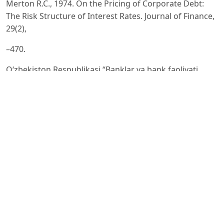
Merton R.C., 1974. On the Pricing of Corporate Debt:
The Risk Structure of Interest Rates. Journal of Finance,
29(2),
–470.
O‘zbekiston Respublikasi “Banklar va bank faoliyati
to‘g‘risida”gi Qonuni, 2019-yil 12-noyabr, 578-son.
Hosmer D.W., Lemeshow S., 2000. Applied Logistic
Regression (2nd ed.). — New York: Wiley.
Engle R.F., 1982. Autoregressive Conditional
Heteroscedasticity with Estimates of the Variance of
United Kingdom
Inflation. Econometrica, 50(4), 987–1007.
O‘zbekiston Respublikasi Markaziy banki, 2022. Tijorat
banklarida kredit portfeli sifatini baholash bo‘yicha