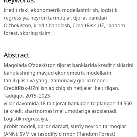
kredit riski, ekonometrik modellashtirish, logistik
regressiya, neyron tarmoqlar, tijorat banklari,
O‘zbekiston, kredit baholash, CreditRisk-UZ, random
forest, skoring tizimi
Abstract
Maqolada O‘zbekiston tijorat banklarida kredit risklarini
baholashning mavjud ekonometrik modellarini
tahlil qilish va yangi, zamonaviy gibrid model —
CreditRisk-UZni ishlab chiqish natijalari keltirilgan.
Tadqiqot 2015–2023-
yillar davomida 18 ta tijorat bankidan to‘plangan 14 560
ta kredit shartnomasi ma’lumotlariga asoslanadi.
Logistik regressiya,
probit modeli, qaror daraxti, sun’iy neyron tarmoqlar
(ANN), SVM va tasodifiy o‘rmon (Random Forest)