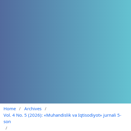
Home
/
Archives
/
Vol. 4 No. 5 (2026): «Muhandislik va Iqtisodiyot» jurnali 5-
son
/