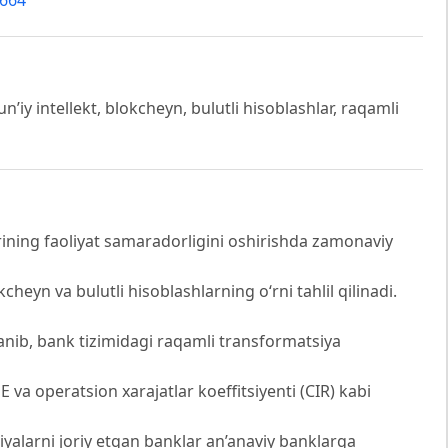
5664
’iy intellekt, blokcheyn, bulutli hisoblashlar, raqamli
ining faoliyat samaradorligini oshirishda zamonaviy
kcheyn va bulutli hisoblashlarning o‘rni tahlil qilinadi.
ayanib, bank tizimidagi raqamli transformatsiya
va operatsion xarajatlar koeffitsiyenti (CIR) kabi
giyalarni joriy etgan banklar an’anaviy banklarga