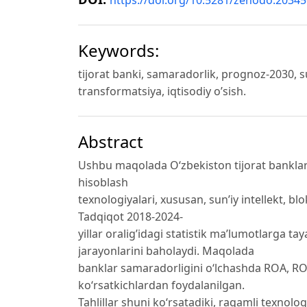
https://doi.org/10.5281/zenodo.2034
Keywords:
tijorat banki, samaradorlik, prognoz-2030, sun
transformatsiya, iqtisodiy o’sish.
Abstract
Ushbu maqolada O‘zbekiston tijorat banklar
hisoblash
texnologiyalari, xususan, sun’iy intellekt, blo
Tadqiqot 2018-2024-
yillar oralig’idagi statistik ma’lumotlarga t
jarayonlarini baholaydi. Maqolada
banklar samaradorligini o‘lchashda ROA, ROE 
ko‘rsatkichlardan foydalanilgan.
Tahlillar shuni ko‘rsatadiki, raqamli texnolo