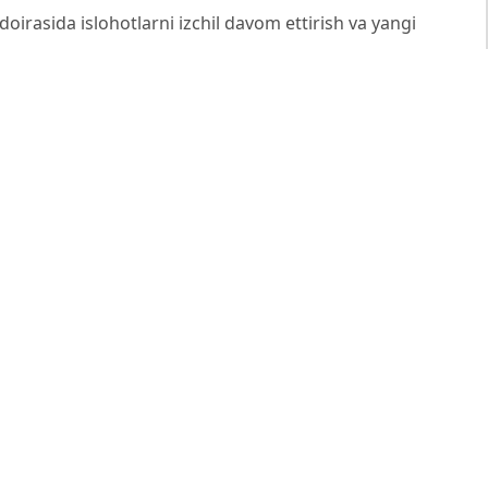
doirasida islohotlarni izchil davom ettirish va yangi
toʻgʻrisida”gi Farmoni.
0-yil 12-maydagi PF-5992-sonli “2020-2025 yillarga
k tizimini isloh qilish strategiyasi to‘g‘risida”gi
2023-yil yakunlari bo‘yicha yillik hisoboti. Toshkent,
oshirish yo‘llari. – T.: Moliya, 2021. – 210 b.
iya. – T.: Iqtisod-Moliya, 2022. – 185 b.