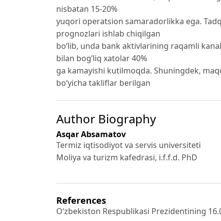
nisbatan 15-20%
yuqori operatsion samaradorlikka ega. Tadqi
prognozlari ishlab chiqilgan
bo‘lib, unda bank aktivlarining raqamli kanal
bilan bog’liq xatolar 40%
ga kamayishi kutilmoqda. Shuningdek, maqola
bo‘yicha takliflar berilgan
Author Biography
Asqar Absamatov
Termiz iqtisodiyot va servis universiteti
Moliya va turizm kafedrasi, i.f.f.d. PhD
References
O‘zbekiston Respublikasi Prezidentining 16.