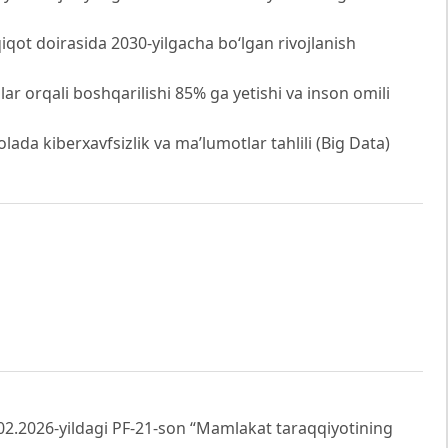
qot doirasida 2030-yilgacha bo‘lgan rivojlanish
lar orqali boshqarilishi 85% ga yetishi va inson omili
da kiberxavfsizlik va ma’lumotlar tahlili (Big Data)
02.2026-yildagi PF-21-son “Mamlakat taraqqiyotining