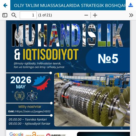
OLIY TA’LIM MUASSASALARIDA STRATEGIK BOSHQARUVNI TADQIQ ETISHNING ZAMONAVIY METODOLOGIK YONDASHUVLARI