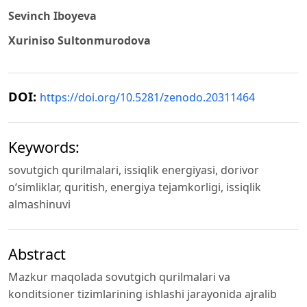
Sevinch Iboyeva
Xuriniso Sultonmurodova
DOI:
https://doi.org/10.5281/zenodo.20311464
Keywords:
sovutgich qurilmalari, issiqlik energiyasi, dorivor
o‘simliklar, quritish, energiya tejamkorligi, issiqlik
almashinuvi
Abstract
Mazkur maqolada sovutgich qurilmalari va
konditsioner tizimlarining ishlashi jarayonida ajralib