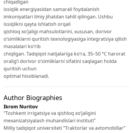
chiqadigan
issiqlik energiyasidan samarali foydalanish
imkoniyatlari ilmiy jihatdan tahlil qilingan. Ushbu
issiqlikni qayta ishlatish orqali
qishloq xo‘jaligi mahsulotlarini, xususan, dorivor
o‘simliklarni quritish texnologiyasiga integratsiya qilish
masalalari ko‘rib
chiqilgan. Tadqiqot natijalariga ko‘ra, 35–50 °C harorat
oralig‘i dorivor o‘simliklarni sifatini saqlagan holda
quritish uchun
optimal hisoblanadi.
Author Biographies
Ikrom Nuritov
“Toshkent irrigatsiya va qishloq xo‘jaligini
mexanizatsiyalash muhandislari instituti”
Milliy tadqiqot universiteti “Traktorlar va avtomobillar”