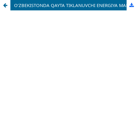
O‘ZBEKISTONDA QAYTA TIKLANUVCHI ENERGIYA MANBALARINING RIVOJLANISH ISTIQBOLLARINI EKONOMETRIK PROGNOZLASH