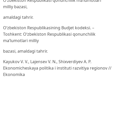
O‘zbekiston Respublikasi qonunchilik ma’lumotlari
milliy bazasi,
amaldagi tahrir.
O‘zbekiston Respublikasining Budjet kodeksi. –
Toshkent: O‘zbekiston Respublikasi qonunchilik
ma’lumotlari milliy
bazasi, amaldagi tahrir.
Kayukov V. V., Lajensev V. N., Shixverdiyev A. P.
Ekonomicheskaya politika i instituti razvitiya regionov //
Ekonomika
regiona. – 2019. – T. 15, № 4. – B. 996–1008. – DOI:
10.17059/2019-4-3.
Ahmadov M.-E. I., Novosyolova N. N. Issledovaniye
formirovaniya usloviy i mexanizmov ustoychivogo
razvitiya