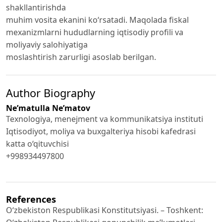
shakllantirishda
muhim vosita ekanini ko‘rsatadi. Maqolada fiskal
mexanizmlarni hududlarning iqtisodiy profili va
moliyaviy salohiyatiga
moslashtirish zarurligi asoslab berilgan.
Author Biography
Ne’matulla Neʼmatov
Texnologiya, menejment va kommunikatsiya instituti
Iqtisodiyot, moliya va buxgalteriya hisobi kafedrasi
katta o‘qituvchisi
+998934497800
References
O‘zbekiston Respublikasi Konstitutsiyasi. – Toshkent: