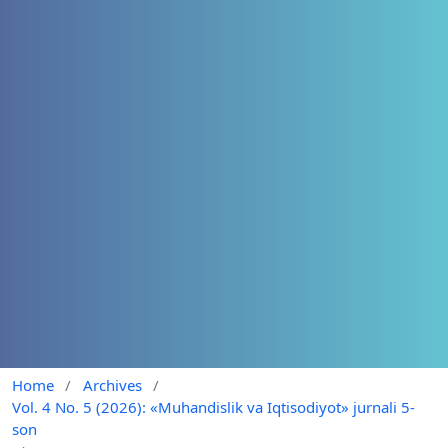
Home
/
Archives
/
Vol. 4 No. 5 (2026): «Muhandislik va Iqtisodiyot» jurnali 5-
son