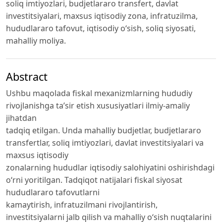
soliq imtiyozlari, budjetlararo transfert, davlat
investitsiyalari, maxsus iqtisodiy zona, infratuzilma,
hududlararo tafovut, iqtisodiy o‘sish, soliq siyosati,
mahalliy moliya.
Abstract
Ushbu maqolada fiskal mexanizmlarning hududiy
rivojlanishga ta’sir etish xususiyatlari ilmiy-amaliy
jihatdan
tadqiq etilgan. Unda mahalliy budjetlar, budjetlararo
transfertlar, soliq imtiyozlari, davlat investitsiyalari va
maxsus iqtisodiy
zonalarning hududlar iqtisodiy salohiyatini oshirishdagi
o‘rni yoritilgan. Tadqiqot natijalari fiskal siyosat
hududlararo tafovutlarni
kamaytirish, infratuzilmani rivojlantirish,
investitsiyalarni jalb qilish va mahalliy o‘sish nuqtalarini