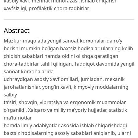
kasbiy xavf, mehnat muhofazasi, ishlab chiqarish
xavfsizligi, profilaktik chora-tadbirlar.
Abstract
Mazkur maqolada yengil sanoat korxonalarida ro‘y
berishi mumkin bo‘lgan baxtsiz hodisalar, ularning kelib
chiqish sabablari hamda oldini olishga qaratilgan
chora-tadbirlar tahlil qilingan. Tadqiqot davomida yengil
sanoat korxonalarida
uchraydigan asosiy xavf omillari, jumladan, mexanik
jarohatlanishlar, yong‘in xavfi, kimyoviy moddalarning
salbiy
ta’siri, shovqin, vibratsiya va ergonomik muammolar
o‘rganildi. Xalqaro va milliy me’yoriy hujjatlar, statistik
ma’lumotlar
hamda ilmiy adabiyotlar asosida ishlab chiqarishdagi
baxtsiz hodisalarning asosiy sabablari aniqlanib, ularni