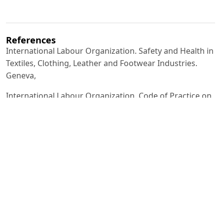
References
International Labour Organization. Safety and Health in
Textiles, Clothing, Leather and Footwear Industries.
Geneva,
International Labour Organization. Code of Practice on
Safety and Health in the Textile, Clothing, Leather and
Footwear Industries. Geneva, 2021.
World Health Organization. Global estimates of
occupational accidents and work-related diseases.
Geneva, 2016.
International Labour Organization & World Health
Organization. Joint Estimates on Work-related Burden
of Disease