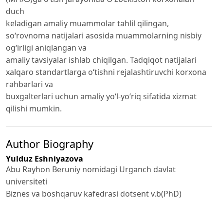
duch
keladigan amaliy muammolar tahlil qilingan,
so‘rovnoma natijalari asosida muammolarning nisbiy
og‘irligi aniqlangan va
amaliy tavsiyalar ishlab chiqilgan. Tadqiqot natijalari
xalqaro standartlarga o‘tishni rejalashtiruvchi korxona
rahbarlari va
buxgalterlari uchun amaliy yo‘l-yo‘riq sifatida xizmat
qilishi mumkin.
Author Biography
Yulduz Eshniyazova
Abu Rayhon Beruniy nomidagi Urganch davlat
universiteti
Biznes va boshqaruv kafedrasi dotsent v.b(PhD)