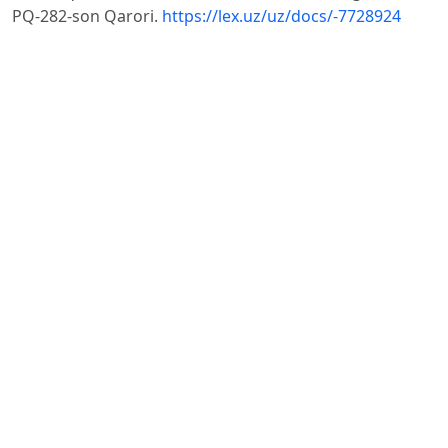
PQ-282-son Qarori.
https://lex.uz/uz/docs/-7728924
IFRS Foundation. IFRS Accounting Standards —
Required Jurisdictions. – London: IASB, 2024.
Stephen A. Zeff. The Evolution of the IASC into the IASB,
and the Challenges It Faces // The Accounting Review. –
– Vol. 87(3). – P. 807–837.
M.X. Saidov. O‘zbekistonda buxgalteriya hisobining soliq
tizimi bilan munosabati // Moliya va bank ishi. – 2023. –
№
– B. 45–58.
B. Norov, A. Karimov. IFRS joriy etishning moliyaviy
ko‘rsatkichlarga ta’siri: O‘zbekiston misolida //
Iqtisodiyot va