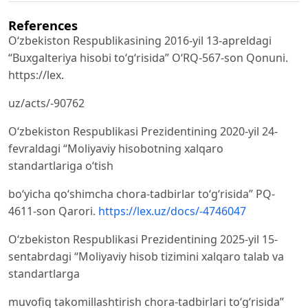
References
O‘zbekiston Respublikasining 2016-yil 13-apreldagi
“Buxgalteriya hisobi to‘g‘risida” O‘RQ-567-son Qonuni.
https://lex.
uz/acts/-90762
O‘zbekiston Respublikasi Prezidentining 2020-yil 24-
fevraldagi “Moliyaviy hisobotning xalqaro
standartlariga o‘tish
bo‘yicha qo‘shimcha chora-tadbirlar to‘g‘risida” PQ-
4611-son Qarori.
https://lex.uz/docs/-4746047
O‘zbekiston Respublikasi Prezidentining 2025-yil 15-
sentabrdagi “Moliyaviy hisob tizimini xalqaro talab va
standartlarga
muvofiq takomillashtirish chora-tadbirlari to‘g‘risida”