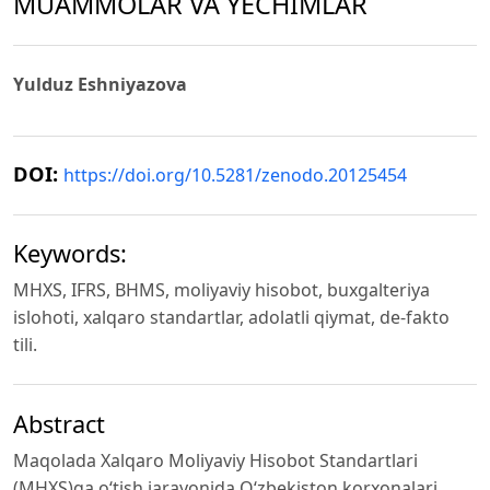
MUAMMOLAR VA YECHIMLAR
Yulduz Eshniyazova
DOI:
https://doi.org/10.5281/zenodo.20125454
Keywords:
MHXS, IFRS, BHMS, moliyaviy hisobot, buxgalteriya
islohoti, xalqaro standartlar, adolatli qiymat, de-fakto
tili.
Abstract
Maqolada Xalqaro Moliyaviy Hisobot Standartlari
(MHXS)ga o‘tish jarayonida O‘zbekiston korxonalari