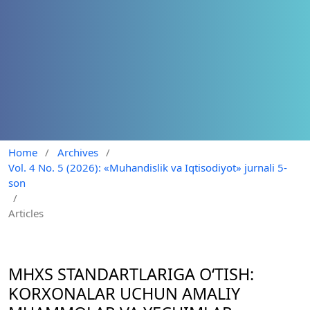
Home
/
Archives
/
Vol. 4 No. 5 (2026): «Muhandislik va Iqtisodiyot» jurnali 5-
son
/
Articles
MHXS STANDARTLARIGA O‘TISH:
KORXONALAR UCHUN AMALIY