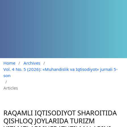
Home
/
Archives
/
Vol. 4 No. 5 (2026): «Muhandislik va Iqtisodiyot» jurnali 5-
son
/
Articles
RAQAMLI IQTISODIYOT SHAROITIDA
QISHLOQ JOYLARIDA TURIZM