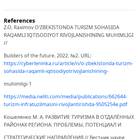
References
Z.O. Raximov O‘ZBEKISTONDA TURIZM SOHASIDA
RAQAMLI IQTISODIYOT RIVOJLANISHINING MUHIMLIGI
//
Builders of the future. 2022. №2. URL:
https://cyberleninka.ru/article/n/o-zbekistonda-turizm-
sohasida-raqamli-iqtisodiyotrivojlanishining-
muhimligi-1
https://media.neliti.com/media/publications/662644-
turizm-infratuzilmasini-rivojlantirishda-9505254e.pdf
Кошеленко М. А. РАЗВИТИЕ ТУРИЗМА В ОТДАЛЁННЫХ
РАЙОНАХ РЕГИОНА: ПРОБЛЕМЫ, ПОТЕНЦИАЛ И
СТРАТЕГИЧЕСКИЕ НАПРАВЛЕНИЯ // Вестник науки.