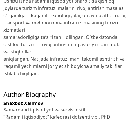
Ushbu ishda raqamli iqtisodiyot sharoitida qishloq
joylarda turizm infratuzilmalarini rivojlantirish masalasi
o‘rganilgan. Raqamli texnologiyalar, onlayn platformalar,
transport va mehmonxona infratuzilmasining turizm
xizmatlari
samaradorligiga ta’siri tahlil qilingan. O‘zbekistonda
qishloq turizmini rivojlantirishning asosiy muammolari
va istiqbollari
aniqlangan. Natijada infratuzilmani takomillashtirish va
raqamli yechimlarni joriy etish bo‘yicha amaliy takliflar
ishlab chiqilgan.
Author Biography
Shaxboz Xalimov
Samarqand iqtisodiyot va servis instituti
“Raqamli iqtisodiyot” kafedrasi dotsenti v.b., PhD