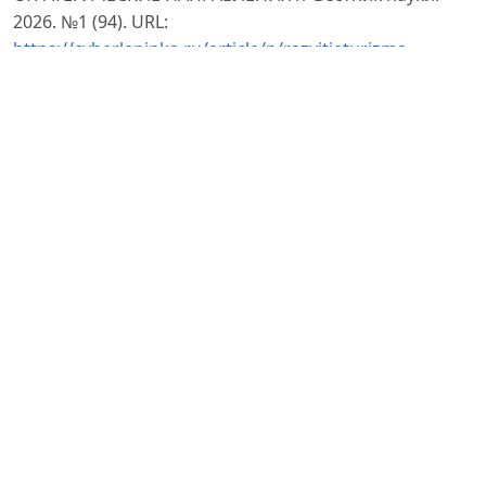
2026. №1 (94). URL:
https://cyberleninka.ru/article/n/razvitieturizma-
v-otdalyonnyh-rayonah-regiona-problemy-potentsial-i-
strategicheskie-napravleniya
https://www.researchgate.net/publication/381403452_Turi
Tourism_as_a_Factor_of_Sustainable_Rural_Development