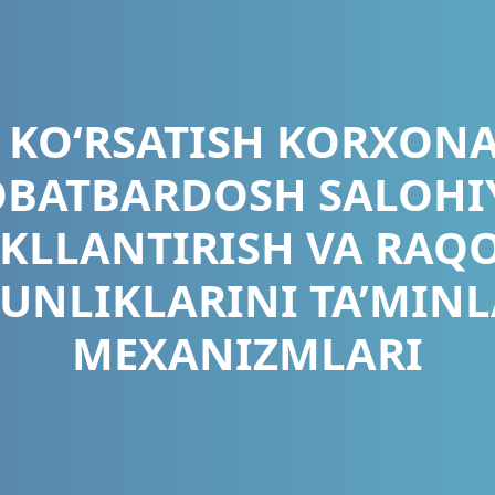
 KO‘RSATISH KORXON
BATBARDOSH SALOHI
KLLANTIRISH VA RAQ
UNLIKLARINI TA’MIN
MEXANIZMLARI