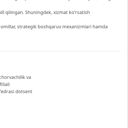
lil qilingan. Shuningdek, xizmat ko‘rsatish
hqi omillar, strategik boshqaruv mexanizmlari hamda
chorvachilik va
liali
afedrasi dotsent