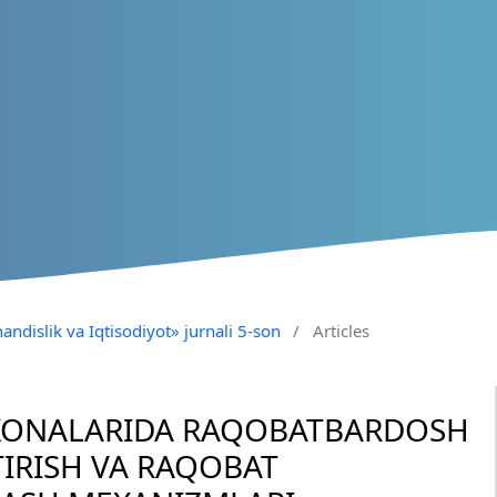
andislik va Iqtisodiyot» jurnali 5-son
/
Articles
RXONALARIDA RAQOBATBARDOSH
IRISH VA RAQOBAT