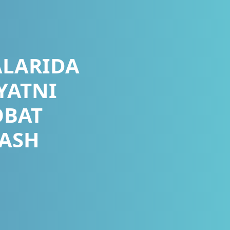
ALARIDA
YATNI
OBAT
LASH