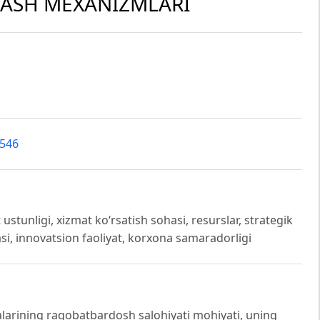
LASH MEXANIZMLARI
9546
stunligi, xizmat ko‘rsatish sohasi, resurslar, strategik
si, innovatsion faoliyat, korxona samaradorligi
arining raqobatbardosh salohiyati mohiyati, uning