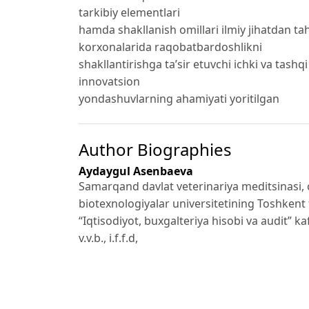
tarkibiy elementlari
hamda shakllanish omillari ilmiy jihatdan tah
korxonalarida raqobatbardoshlikni
shakllantirishga ta’sir etuvchi ichki va tas
innovatsion
yondashuvlarning ahamiyati yoritilgan
Author Biographies
Aydaygul Asenbaeva
Samarqand davlat veterinariya meditsinasi, 
biotexnologiyalar universitetining Toshkent fi
“Iqtisodiyot, buxgalteriya hisobi va audit” k
v.v.b., i.f.f.d,