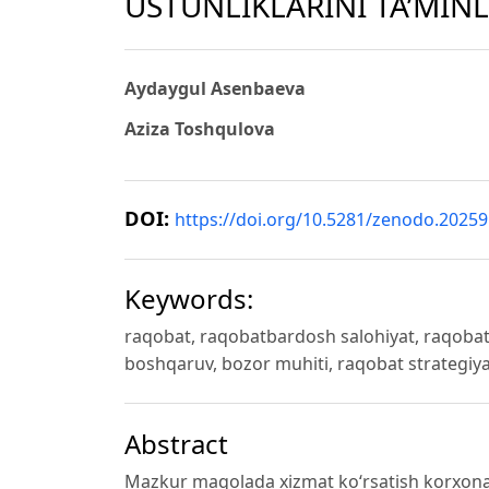
USTUNLIKLARINI TA’MIN
Aydaygul Asenbaeva
Aziza Toshqulova
DOI:
https://doi.org/10.5281/zenodo.2025
Keywords:
raqobat, raqobatbardosh salohiyat, raqobat u
boshqaruv, bozor muhiti, raqobat strategiya
Abstract
Mazkur maqolada xizmat ko‘rsatish korxonal