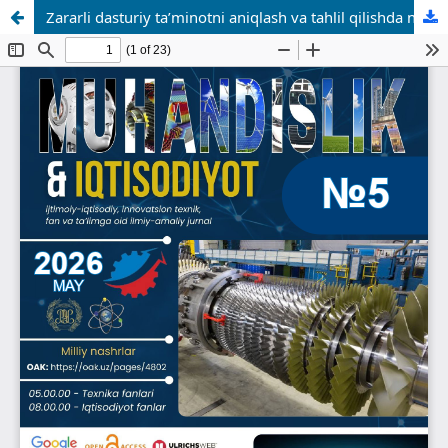
Zararli dasturiy ta’minotni aniqlash va tahlil qilishda neyron tarmoqlardan foydalanish imkoniyatlari