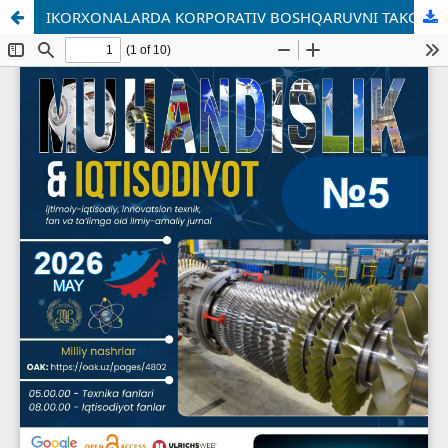
IKORXONALARDA KORPORATIV BOSHQARUVNI TAKOMILLASHTIRISHNING ZAMONAVIY YONDASHUVLARI VA INSTITUTSIONAL OMILLARI