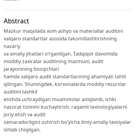
Abstract
Mazkur maqolada xom ashyo va materiallar auditini
xalqaro standartlar asosida takomillashtirishning
nazariy
va amaliy jihatlari o‘rganilgan. Tadqiqot davomida
moddiy zaxiralar auditining mazmuni, audit
jarayonining bosqichlari
hamda xalqaro audit standartlarining ahamiyati tahlil
qilingan. Shuningdek, korxonalarda moddiy resurslar
auditini tashkil
etishda uchraydigan muammolar aniqlanib, ichki
nazorat tizimini kuchaytirish, raqamli texnologiyalarni
joriy etish va audit
samaradorligini oshirish bo‘yicha ilmiy-amaliy tavsiyalar
ishlab chiqilgan.