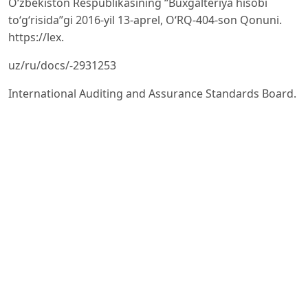
O‘zbekiston Respublikasining “Buxgalteriya hisobi
to‘g‘risida”gi 2016-yil 13-aprel, O‘RQ-404-son Qonuni.
https://lex.
uz/ru/docs/-2931253
International Auditing and Assurance Standards Board.
ISA 500 — Audit Evidence. New York: IFAC, 2009.
International Accounting Standards Board. IAS 2 —
Inventories. London: IFRS Foundation, 2022.
Arens A.A., Loebbecke J.K. Auditing: An Integrated
Approach. 8th ed. Upper Saddle River, NJ: Prentice Hall,
2000.
Montgomery R.H. Auditing Theory and Practice. New
York: Ronald Press, 1922.
Horngren C.T., Datar S.M., Rajan M.V. Horngren’s Cost