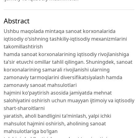
Abstract
Ushbu maqolada mintaqa sanoat korxonalarida
iqtisodiy o‘sishning tashkiliy-iqtisodiy mexanizmlarini
takomillashtirish
hamda sanoat korxonalarining iqtisodiy rivojlanishiga
ta’sir etuvchi omillar tahlil qilingan. Shuningdek, sanoat
korxonalarining samarali rivojlanishi ularning
zamonaviy tarmoqlarini diversifikatsiyalash hamda
zamonaviy sanoat mahsulotlari
hajmini ko‘paytirish asosida jamiyatda mehnat
salohiyatini oshirish uchun muayyan ijtimoiy va iqtisodiy
shart-sharoitlarni
yaratish, aholi bandligini ta’minlash, yalpi ichki
mahsulot hajmini oshirish, aholining sanoat
mahsulotlariga bo‘lgan