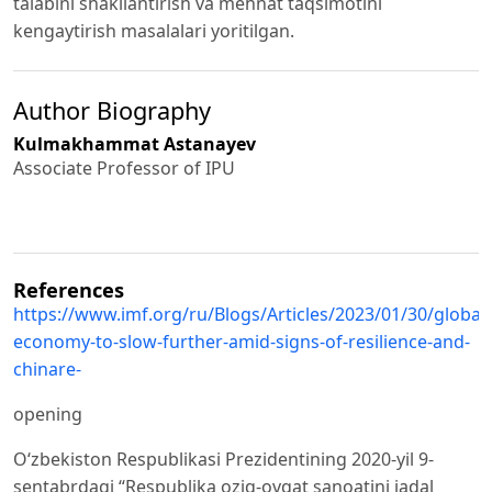
talabini shakllantirish va mehnat taqsimotini
kengaytirish masalalari yoritilgan.
Author Biography
Kulmakhammat Astanayev
Associate Professor of IPU
References
https://www.imf.org/ru/Blogs/Articles/2023/01/30/global-
economy-to-slow-further-amid-signs-of-resilience-and-
chinare-
opening
O‘zbekiston Respublikasi Prezidentining 2020-yil 9-
sentabrdagi “Respublika oziq-ovqat sanoatini jadal