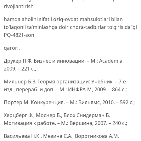
rivojlantirish
hamda aholini sifatli oziq-ovqat mahsulotlari bilan
to‘laqonli ta’minlashga doir chora-tadbirlar to‘g‘risida”gi
PQ-4821-son
qarori.
Друкер П.Ф. Бизнес и инновации. – М.: Academia,
2009. – 221 с.;
Мильнер Б.З. Теория организации: Учебник. – 7-е
изд., перераб. и доп. – М.: ИНФРА-М, 2009. – 864 с.;
Портер М. Конкуренция. – М.: Вильямс, 2010. – 592 с.;
Херцберг Ф., Моснер Б., Блох Снидерман Б.
Мотивация к работе. – М.: Вершина, 2007. – 240 с.;
Васильева Н.К., Мезина С.А., Воротникова А.М.