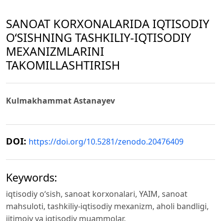
SANOAT KORXONALARIDA IQTISODIY
O‘SISHNING TASHKILIY-IQTISODIY
MEXANIZMLARINI
TAKOMILLASHTIRISH
Kulmakhammat Astanayev
DOI:
https://doi.org/10.5281/zenodo.20476409
Keywords:
iqtisodiy o‘sish, sanoat korxonalari, YAIM, sanoat
mahsuloti, tashkiliy-iqtisodiy mexanizm, aholi bandligi,
ijtimoiy va iqtisodiy muammolar.