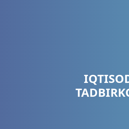
IQTISO
TADBIRK