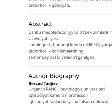
tadbirkorlik qobiliyati.
Abstract
Ushbu maqolada xorijiy va o‘zbek olimlarinin
va evolyutsiyasi,
shuningdek, bugungi kunda taklif etilayotgan
tadbirkorlik ko‘nikmalarining
zamonaviy nazariyalari o‘rganilgan.
Author Biography
Bexzod Tadjiev
Urganch RANCH texnologiya universiteti
Iqtisodiyot kafedrasi professori
iqtisodiyot fanlari bo‘yicha falsafa doktori.