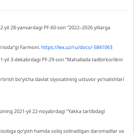
2-yil 28-yanvardagi PF-60-son “2022–2026 yillarga
‘risida“gi Farmoni.
https://lex.uz/ru/docs/-5841063
1-yil 3-dekabrdagi PF-29-son “Mahallada tadbirkorlikni
rtirish bo‘yicha davlat siyosatining ustuvor yo‘nalishlari
ining 2021-yil 22-noyabrdagi “Yakka tartibdagi
 hisobga qo‘yish hamda soliq solinadigan daromadlar va