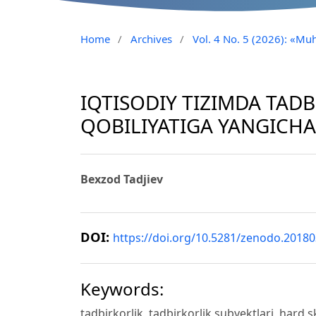
Home
/
Archives
/
Vol. 4 No. 5 (2026): «Muh
IQTISODIY TIZIMDA TADB
QOBILIYATIGA YANGICH
Bexzod Tadjiev
DOI:
https://doi.org/10.5281/zenodo.2018
Keywords:
tadbirkorlik, tadbirkorlik subyektlari, hard skill