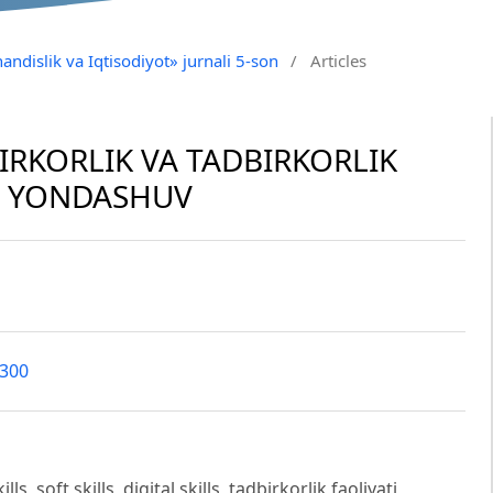
andislik va Iqtisodiyot» jurnali 5-son
/
Articles
IRKORLIK VA TADBIRKORLIK
A YONDASHUV
0300
s, soft skills, digital skills, tadbirkorlik faoliyati,