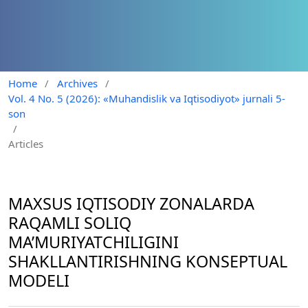
Home
/
Archives
/
Vol. 4 No. 5 (2026): «Muhandislik va Iqtisodiyot» jurnali 5-
son
/
Articles
MAXSUS IQTISODIY ZONALARDA
RAQAMLI SOLIQ
MA’MURIYATCHILIGINI
SHAKLLANTIRISHNING KONSEPTUAL
MODELI