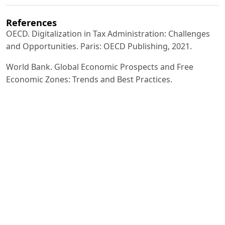
References
OECD. Digitalization in Tax Administration: Challenges
and Opportunities. Paris: OECD Publishing, 2021.
World Bank. Global Economic Prospects and Free
Economic Zones: Trends and Best Practices.
Washington, DC:
World Bank, 2020.
IMF. Modernizing Tax Administration in the Digital Era.
Washington, DC: International Monetary Fund, 2022.
Bird, R., & Zolt, E. Tax Policy and Administration in
Developing Economies. Cambridge: Cambridge
University Press,
Alm, J., & Martinez-Vazquez, J. The Role of Digital
Technologies in Improving Tax Compliance.