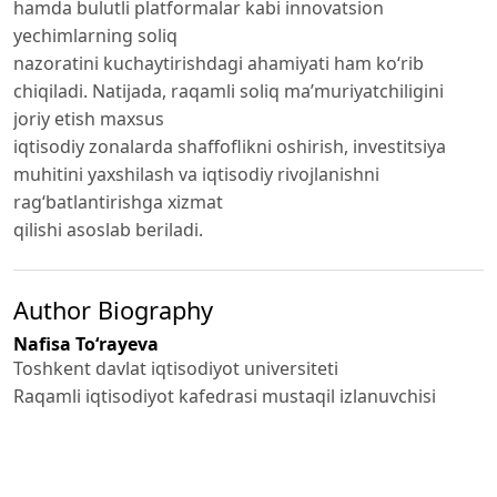
hamda bulutli platformalar kabi innovatsion
yechimlarning soliq
nazoratini kuchaytirishdagi ahamiyati ham ko‘rib
chiqiladi. Natijada, raqamli soliq ma’muriyatchiligini
joriy etish maxsus
iqtisodiy zonalarda shaffoflikni oshirish, investitsiya
muhitini yaxshilash va iqtisodiy rivojlanishni
rag‘batlantirishga xizmat
qilishi asoslab beriladi.
Author Biography
Nafisa To‘rayeva
Toshkent davlat iqtisodiyot universiteti
Raqamli iqtisodiyot kafedrasi mustaqil izlanuvchisi