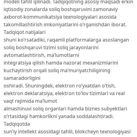
modeli tahlil qilinadi. Tadqiqotning asosiy maqsadi erkin
iqtisodiy zonalarda soliq boshqaruvini zamonaviy
axborot-kommunikatsiya texnologiyalari asosida
takomillashtirish imkoniyatlarini o‘rganishdan iborat.
Tadqiqot natijalari
shuni ko‘rsatadiki, raqamli platformalarga asoslangan
soliq boshqaruvi tizimi soliq jarayonlarini
avtomatlashtirish, ma’lumotlarni
integratsiya qilish hamda nazorat mexanizmlarini
kuchaytirish orqali soliq ma’muriyatchiligining
samaradorligini
oshiradi. Shuningdek, elektron ro‘yxatdan o‘tish,
elektron deklaratsiya, elektron to‘lov tizimlari va real
vaqt rejimida ma’lumot
almashinuvi soliq organlari hamda biznes subyektlari
o‘rtasidagi hamkorlikni yanada soddalashtiradi.
Tadqiqotda
sun’iy intellekt asosidagi tahlil, blokcheyn texnologiyasi