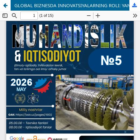
GLOBAL BIZNESDA INNOVATSIYALARNING ROLI: YANGI TEXNOLOGIYALARNI JORIY ETISHGA STRATEGIK YONDASHUVLAR