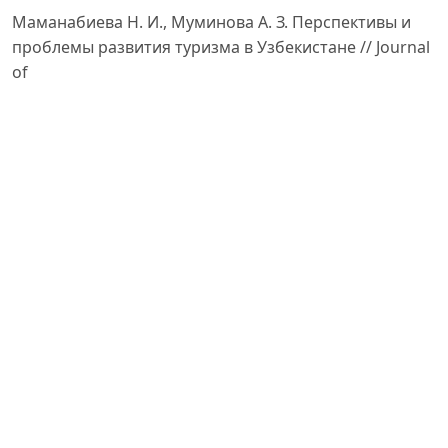
Маманабиева Н. И., Муминова А. З. Перспективы и
проблемы развития туризма в Узбекистане // Journal
of
Economy, Tourism and Service. — 2024. — № 5. — С.
154–158.
Морозов М. А., Рубцова Н. В. Социально-
экономическая эффективность туристской
деятельности:
современные подходы к исследованию // Baikal
Research Journal. — 2016. — Т. 7. — № 2. DOI:
10.17150/2411-
2016.7(2).13.
Шаяхметова Л. М. Экономическая эффективность
инвестиций в индустрию туризма Республики