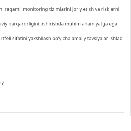
sh, raqamli monitoring tizimlarini joriy etish va risklarni
aviy barqarorligini oshirishda muhim ahamiyatga ega
rtfeli sifatini yaxshilash bo‘yicha amaliy tavsiyalar ishlab
iy
19). Risk Management Guidelines. Basel.