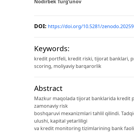
Nodirbek Turg‘unov
DOI:
https://doi.org/10.5281/zenodo.2025
Keywords:
kredit portfeli, kredit riski, tijorat banklari,
scoring, moliyaviy barqarorlik
Abstract
Mazkur maqolada tijorat banklarida kredit port
zamonaviy risk
boshqaruvi mexanizmlari tahlil qilindi. Tadqi
ulushi, kapital yetarliligi
va kredit monitoring tizimlarining bank faoli