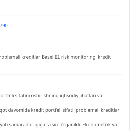
9790
 problemali kreditlar, Basel III, risk monitoring, kredit
feli sifatini oshirishning iqtisodiy jihatlari va
qot davomida kredit portfeli sifati, problemali kreditlar
yati samaradorligiga ta’siri o‘rganildi. Ekonometrik va