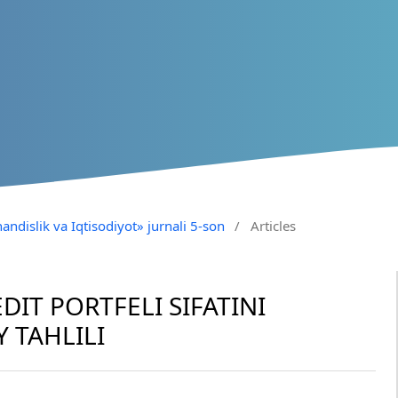
andislik va Iqtisodiyot» jurnali 5-son
/
Articles
DIT PORTFELI SIFATINI
 TAHLILI