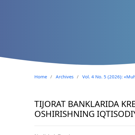
Home
/
Archives
/
Vol. 4 No. 5 (2026): «Muh
TIJORAT BANKLARIDA KRE
OSHIRISHNING IQTISODIY