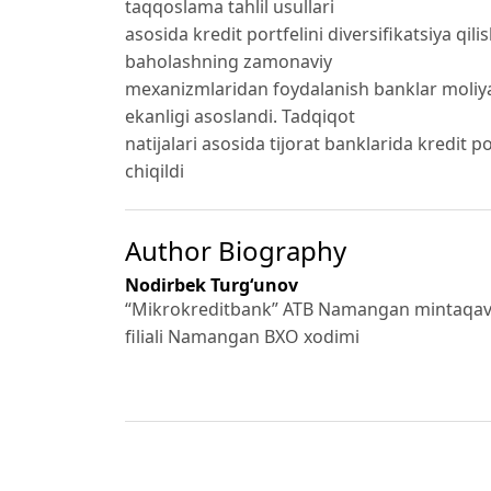
taqqoslama tahlil usullari
asosida kredit portfelini diversifikatsiya qili
baholashning zamonaviy
mexanizmlaridan foydalanish banklar moliy
ekanligi asoslandi. Tadqiqot
natijalari asosida tijorat banklarida kredit po
chiqildi
Author Biography
Nodirbek Turg‘unov
“Mikrokreditbank” ATB Namangan mintaqav
filiali Namangan BXO xodimi
References
Basel Committee on Banking Supervision (20