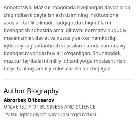
Annotatsiya. Mazkur maqolada rivojlangan davlatlarda
chiqindilarni qayta ishlash tizimining institutsional
asoslari tahlil qilinadi. Tadqiqotda chiqindilarni
boshqarish sohasida amal qiluvchi normativ-huquqiy
mexanizmlar, davlat va xususiy sektor hamkorligi,
iqtisodiy rag‘batlantirish vositalari hamda zamonaviy
boshqaruv yondashuvlari o‘rganilgan. Shuningdek,
mazkur tajribalarni milliy iqtisodiyotga moslashtirish
bo‘yicha ilmiy-amaliy xulosalar ishlab chiqilgan
Author Biography
Abrorbek O‘tbosarov
UNIVERSITY OF BUSINESS AND SCIENCE
“Yashil iqtisodiyot” kafedrasi o‘qituvchisi