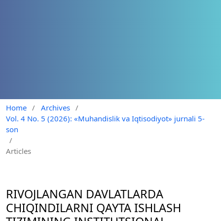
Home
/
Archives
/
Vol. 4 No. 5 (2026): «Muhandislik va Iqtisodiyot» jurnali 5-
son
/
Articles
RIVOJLANGAN DAVLATLARDA
CHIQINDILARNI QAYTA ISHLASH