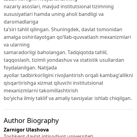
nazariy asoslari, mavjud institutsional tizimning
xususiyatlari hamda uning aholi bandligi va
daromadlariga
ta’siri tahlil qilingan. Shuningdek, davlat tomonidan
amalga oshirilayotgan qoʻllab-quvvatlash mexanizmlari
va ularning
samaradorligi baholangan. Tadqiqotda tahlil,
taqqoslash, tizimli yondashuv va statistik usullardan
foydalanilgan. Natijada
ayollar tadbirkorligini rivojlantirish orqali kambagʻallikni
qisqartirishga xizmat qiluvchi institutsional
mexanizmlarni takomillashtirish
boʻyicha ilmiy taklif va amaliy tavsiyalar ishlab chiqilgan.
Author Biography
Zarnigor Ulashova
Toshkent davlat iqtisodiyot universiteti