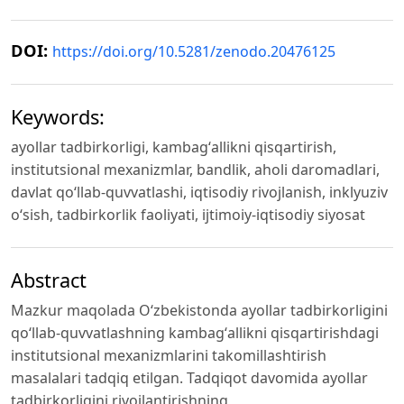
DOI:
https://doi.org/10.5281/zenodo.20476125
Keywords:
ayollar tadbirkorligi, kambagʻallikni qisqartirish,
institutsional mexanizmlar, bandlik, aholi daromadlari,
davlat qoʻllab-quvvatlashi, iqtisodiy rivojlanish, inklyuziv
oʻsish, tadbirkorlik faoliyati, ijtimoiy-iqtisodiy siyosat
Abstract
Mazkur maqolada Oʻzbekistonda ayollar tadbirkorligini
qoʻllab-quvvatlashning kambagʻallikni qisqartirishdagi
institutsional mexanizmlarini takomillashtirish
masalalari tadqiq etilgan. Tadqiqot davomida ayollar
tadbirkorligini rivojlantirishning