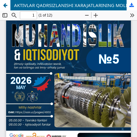
AKTIVLAR QADRSIZLANISHI XARAJATLARINING MOLIYAVIY VA SOLIQ HISOBOTLARIGA TA’SIRI