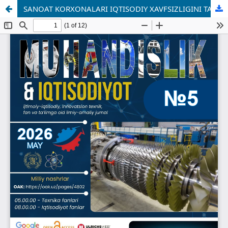
SANOAT KORXONALARI IQTISODIY XAVFSIZLIGINI TA’MINLASHDA MARKETING VOSITALARIDAN FOYDALANISH AMALIYOTINI TAKOMILLASHTIRISH