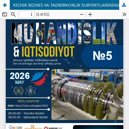
KICHIK BIZNES VA TADBIRKORLIK SUBYEKTLARINING MOLIYAVIY BARQARORLIGINI TA’MINLASHDA KREDITLASH TIZIMINI RIVOJLANTIRISH YO‘LLARI