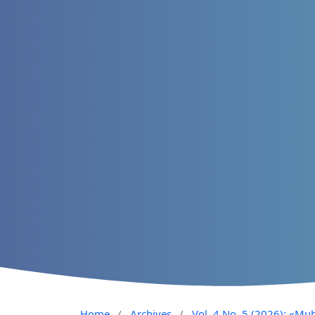
Home
/
Archives
/
Vol. 4 No. 5 (2026): «Muh