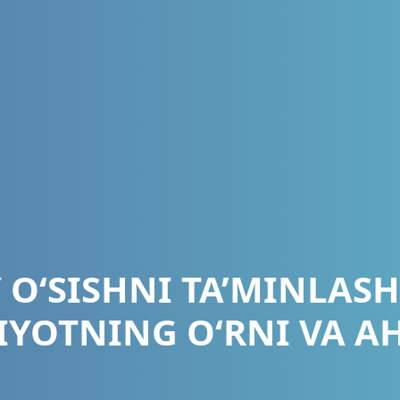
 O‘SISHNI TA’MINLAS
IYOTNING O‘RNI VA A