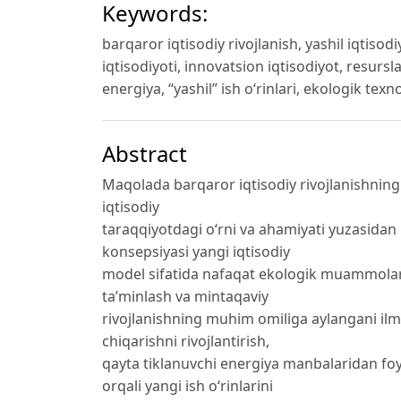
Keywords:
barqaror iqtisodiy rivojlanish, yashil iqtisod
iqtisodiyoti, innovatsion iqtisodiyot, resursl
energiya, “yashil” ish o‘rinlari, ekologik texno
Abstract
Maqolada barqaror iqtisodiy rivojlanishning 
iqtisodiy
taraqqiyotdagi o‘rni va ahamiyati yuzasidan k
konsepsiyasi yangi iqtisodiy
model sifatida nafaqat ekologik muammolarni
ta’minlash va mintaqaviy
rivojlanishning muhim omiliga aylangani ilm
chiqarishni rivojlantirish,
qayta tiklanuvchi energiya manbalaridan foy
orqali yangi ish o‘rinlarini