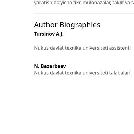
yaratish bo‘yicha fikr-mulohazalar, taklif va t
Author Biographies
Tursinov A.J.
Nukus davlat texnika universiteti assistenti
N. Bazarbaev
Nukus davlat texnika universiteti talabalari
Z. Dauletova
Nukus davlat texnika universiteti talabalari
N. Mirzaxanova
Nukus davlat texnika universiteti talabalari