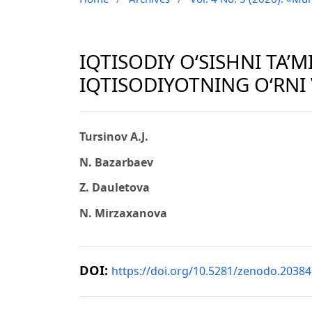
IQTISODIY O‘SISHNI TA’
IQTISODIYOTNING O‘RNI
Tursinov A.J.
N. Bazarbaev
Z. Dauletova
N. Mirzaxanova
DOI:
https://doi.org/10.5281/zenodo.2038