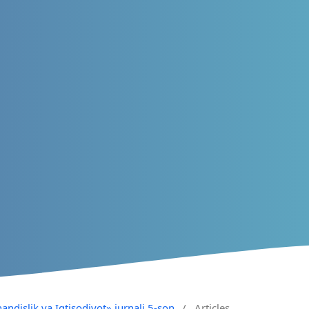
andislik va Iqtisodiyot» jurnali 5-son
/
Articles