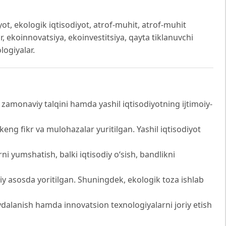
iyot, ekologik iqtisodiyot, atrof-muhit, atrof-muhit
ar, ekoinnovatsiya, ekoinvestitsiya, qayta tiklanuvchi
logiyalar.
zamonaviy talqini hamda yashil iqtisodiyotning ijtimoiy-
eng fikr va mulohazalar yuritilgan. Yashil iqtisodiyot
 yumshatish, balki iqtisodiy o‘sish, bandlikni
iy asosda yoritilgan. Shuningdek, ekologik toza ishlab
dalanish hamda innovatsion texnologiyalarni joriy etish