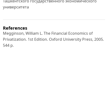
Ташкентского государственного экономического
университета
References
Megginson, William L. The Financial Economics of
Privatization. 1st Edition. Oxford University Press, 2005.
544 p.
Gayle, Dennis J., Goodrich, Jonathan N. Privatization and
Deregulation in Global Perspective. Praeger, 1990. 496
p.
Megginson, William L., Netter, Jeffry M. From State to
Market: A Survey of Empirical Studies on Privatization //
Journal
of Economic Literature. 2001. Vol. 39, No. 2. P. 321–389.