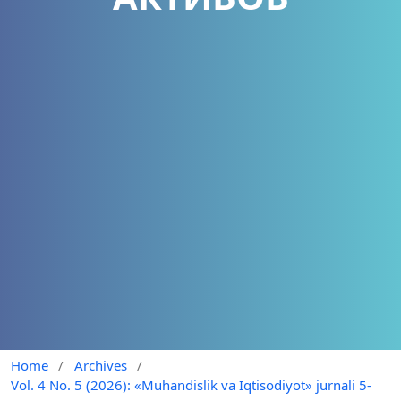
Home
/
Archives
/
Vol. 4 No. 5 (2026): «Muhandislik va Iqtisodiyot» jurnali 5-