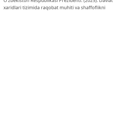
O‘zbekiston Respublikasi Prezidenti. (2025). Davlat
xaridlari tizimida raqobat muhiti va shaffoflikni
ta’minlash bo‘yicha
navbatdagi chora-tadbirlar to‘g‘risida (PF–259-son
Farmon, 2025-yil 26-dekabr). Toshkent, O‘zbekiston:
Lex.uz.
Ellram, L. M., & Siferd, S. P. (1998). Total cost of
ownership: A key concept in strategic cost
management decisions.
Journal of Business Logistics, 19(1), 55–84.
International Organization for Standardization. (2017).
ISO 15686-5:2017: Buildings and constructed assets—
Service
life planning—Part 5: Life-cycle costing. Geneva,
Switzerland: Author.