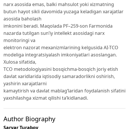
narx asosida emas, balki mahsulot yoki xizmatning
butun hayot sikli davomida yuzaga keladigan xarajatlar
asosida baholash
imkonini beradi. Maqolada PF–259-son Farmonida
nazarda tutilgan sunʼiy intellekt asosidagi narx
monitoringi va
elektron nazorat mexanizmlarining kelgusida AI-TCO
modeliga integratsiyalash imkoniyatlari asoslangan.
Xulosa sifatida,
TCO metodologiyasini bosqichma-bosqich joriy etish
davlat xaridlarida iqtisodiy samaradorlikni oshirish,
yashirin xarajatlarni
kamaytirish va davlat mablagʻlaridan foydalanish sifatini
yaxshilashga xizmat qilishi taʼkidlanadi.
Author Biography
Sarvar Turabov