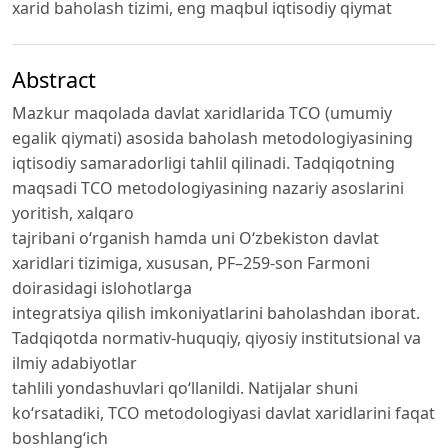
xarid baholash tizimi, eng maqbul iqtisodiy qiymat
Abstract
Mazkur maqolada davlat xaridlarida TCO (umumiy
egalik qiymati) asosida baholash metodologiyasining
iqtisodiy samaradorligi tahlil qilinadi. Tadqiqotning
maqsadi TCO metodologiyasining nazariy asoslarini
yoritish, xalqaro
tajribani oʻrganish hamda uni Oʻzbekiston davlat
xaridlari tizimiga, xususan, PF–259-son Farmoni
doirasidagi islohotlarga
integratsiya qilish imkoniyatlarini baholashdan iborat.
Tadqiqotda normativ-huquqiy, qiyosiy institutsional va
ilmiy adabiyotlar
tahlili yondashuvlari qoʻllanildi. Natijalar shuni
koʻrsatadiki, TCO metodologiyasi davlat xaridlarini faqat
boshlangʻich