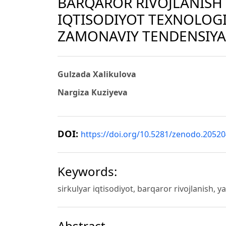
BARQAROR RIVOJLANISH 
IQTISODIYOT TEXNOLOGI
ZAMONAVIY TENDENSIYA
Gulzada Xalikulova
Nargiza Kuziyeva
DOI:
https://doi.org/10.5281/zenodo.2052
Keywords:
sirkulyar iqtisodiyot, barqaror rivojlanish, y
Abstract