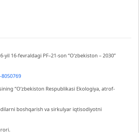
6-yil 16-fevraldagi PF–21-son “O‘zbekiston – 2030”
/-8050769
ning “O‘zbekiston Respublikasi Ekologiya, atrof-
ndilarni boshqarish va sirkulyar iqtisodiyotni
rori.