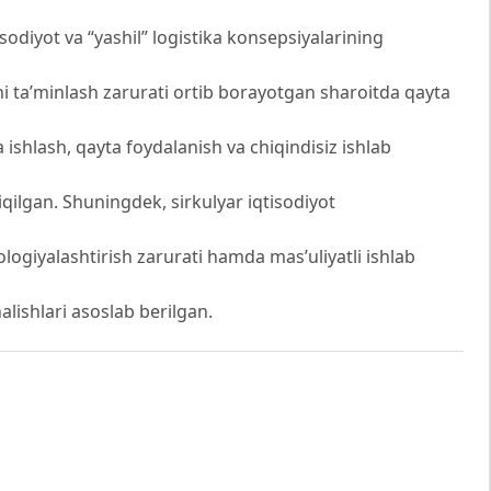
sodiyot va “yashil” logistika konsepsiyalarining
kni ta’minlash zarurati ortib borayotgan sharoitda qayta
 ishlash, qayta foydalanish va chiqindisiz ishlab
hiqilgan. Shuningdek, sirkulyar iqtisodiyot
ologiyalashtirish zarurati hamda mas’uliyatli ishlab
alishlari asoslab berilgan.