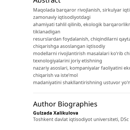
Maqolada barqaror rivojlanish, sirkulyar iqti
zamonaviy iqtisodiyotdagi
ahamiyati tahlil qilinib, ekologik barqarorli
tiklanadigan
resurslardan foydalanish, chiqindilarni qayta
chiqarishga asoslangan iqtisodiy
modellarni rivojlantirish masalalari ko‘rib c
texnologiyalarini joriy etishning
nazariy asoslari, kompaniyalar faoliyatini ek
chiqarish va iste’mol
madaniyatini shakllantirishning ustuvor yo‘n
Author Biographies
Gulzada Xalikulova
Toshkent davlat iqtisodiyot universiteti, DSc