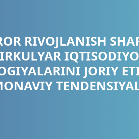
OR RIVOJLANISH SHA
SIRKULYAR IQTISODIYO
GIYALARINI JORIY E
ONAVIY TENDENSIYA