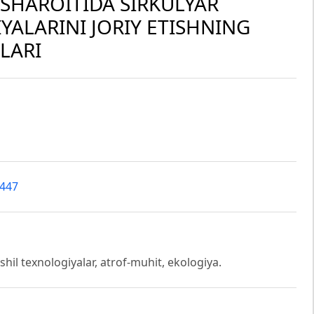
SHAROITIDA SIRKULYAR
YALARINI JORIY ETISHNING
LARI
0447
ashil texnologiyalar, atrof-muhit, ekologiya.