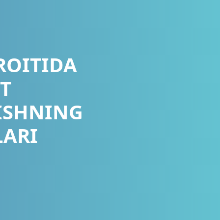
ROITIDA
T
TISHNING
LARI