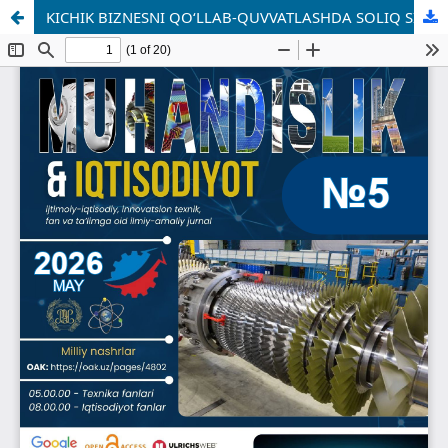
KICHIK BIZNESNI QO‘LLAB-QUVVATLASHDA SOLIQ SIYOSATINI TAKOMILLASHTIRISH YO‘NALISHLARI