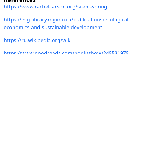
https://www.rachelcarson.org/silent-spring
https://esg-library.mgimo.ru/publications/ecological-
economics-and-sustainable-development
https://ru.wikipedia.org/wiki
https://www.goodreads.com/book/show/245531975-
we-have-only-one-earth
https://lib.utu-
ranch.uz/media/files/2024/09/13/Yashil_iqtisodiyot_2022.
https://lib.utu-
ranch.uz/media/files/2024/09/13/Yashil_iqtisodiyot_2022.
Blueprint for a Green Economy / David Pearce, Anil
Markandya and Edward B. Barbier. – London: Earthscan,
Great