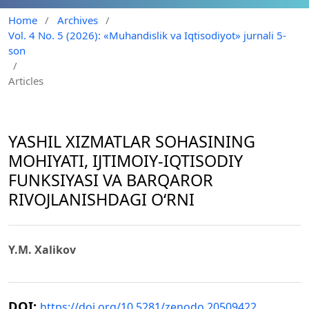
Home
/
Archives
/
Vol. 4 No. 5 (2026): «Muhandislik va Iqtisodiyot» jurnali 5-
son
/
Articles
YASHIL XIZMATLAR SOHASINING
MOHIYATI, IJTIMOIY-IQTISODIY
FUNKSIYASI VA BARQAROR
RIVOJLANISHDAGI O‘RNI
Y.M. Xalikov
DOI:
https://doi.org/10.5281/zenodo.20509422