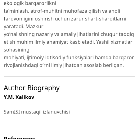
ekologik barqarorlikni
ta’minlash, atrof-muhitni muhofaza qilish va aholi
farovonligini oshirish uchun zarur shart-sharoitlarni
yaratadi. Mazkur
yo‘nalishning nazariy va amaliy jihatlarini chuqur tadqiq
etish muhim ilmiy ahamiyat kasb etadi. Yashil xizmatlar
sohasining
mohiyati, ijtimoiy-iqtisodiy funksiyalari hamda barqaror
rivojlanishdagi o‘rni ilmiy jihatdan asoslab berilgan.
Author Biography
Y.M. Xalikov
SamISI mustaqil izlanuvchisi
References