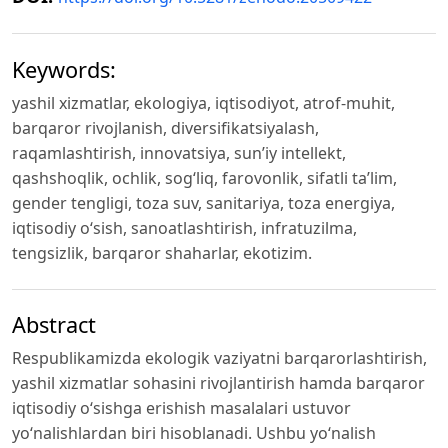
Keywords:
yashil xizmatlar, ekologiya, iqtisodiyot, atrof-muhit,
barqaror rivojlanish, diversifikatsiyalash,
raqamlashtirish, innovatsiya, sun’iy intellekt,
qashshoqlik, ochlik, sog‘liq, farovonlik, sifatli ta’lim,
gender tengligi, toza suv, sanitariya, toza energiya,
iqtisodiy o‘sish, sanoatlashtirish, infratuzilma,
tengsizlik, barqaror shaharlar, ekotizim.
Abstract
Respublikamizda ekologik vaziyatni barqarorlashtirish,
yashil xizmatlar sohasini rivojlantirish hamda barqaror
iqtisodiy o‘sishga erishish masalalari ustuvor
yo‘nalishlardan biri hisoblanadi. Ushbu yo‘nalish