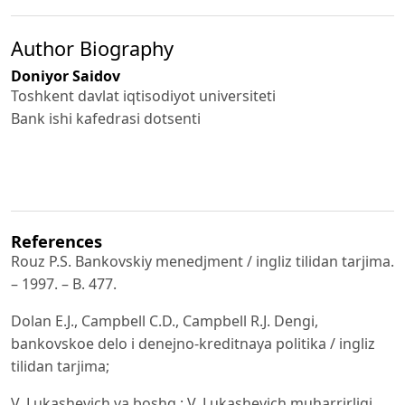
Author Biography
Doniyor Saidov
Toshkent davlat iqtisodiyot universiteti
Bank ishi kafedrasi dotsenti
References
Rouz P.S. Bankovskiy menedjment / ingliz tilidan tarjima.
– 1997. – B. 477.
Dolan E.J., Campbell C.D., Campbell R.J. Dengi,
bankovskoe delo i denejno-kreditnaya politika / ingliz
tilidan tarjima;
V. Lukashevich va boshq.; V. Lukashevich muharrirligi