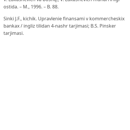
ostida. – M., 1996. – B. 88.
Sinki J.F., kichik. Upravlenie finansami v kommercheskix
bankax / ingliz tilidan 4-nashr tarjimasi; B.S. Pinsker
tarjimasi.
– M.: Catallaxy, 1994. – B. 392.
Lavrushin O.I. Upravlenie deyatelnostyu
kommercheskogo banka (bankovskiy menedjment). –
M.: Yurist, 2003. – B.
Abdullayeva Sh.Z., Azizov U.O‘. Bank ishi: darslik. 1-qism.
– T.: Iqtisod-moliya, 2019. – 732 b.
Alimardonov I.M., Shomurodov R.T., Majidov J.K. Tijorat
banklari aktiv va passivlarini boshqarish: darslik. – T.:
“Nihol
Print” OK, 2021. – 216 b.