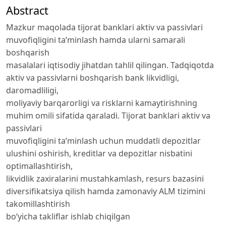
Abstract
Mazkur maqolada tijorat banklari aktiv va passivlari
muvofiqligini ta’minlash hamda ularni samarali
boshqarish
masalalari iqtisodiy jihatdan tahlil qilingan. Tadqiqotda
aktiv va passivlarni boshqarish bank likvidligi,
daromadliligi,
moliyaviy barqarorligi va risklarni kamaytirishning
muhim omili sifatida qaraladi. Tijorat banklari aktiv va
passivlari
muvofiqligini ta’minlash uchun muddatli depozitlar
ulushini oshirish, kreditlar va depozitlar nisbatini
optimallashtirish,
likvidlik zaxiralarini mustahkamlash, resurs bazasini
diversifikatsiya qilish hamda zamonaviy ALM tizimini
takomillashtirish
bo‘yicha takliflar ishlab chiqilgan