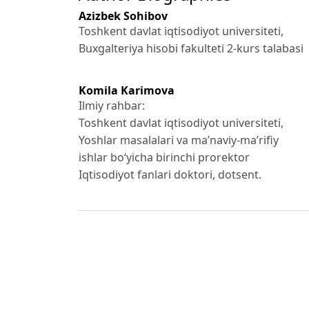
Azizbek Sohibov
Toshkent davlat iqtisodiyot universiteti,
Buxgalteriya hisobi fakulteti 2-kurs talabasi
Komila Karimova
Ilmiy rahbar:
Toshkent davlat iqtisodiyot universiteti,
Yoshlar masalalari va ma’naviy-ma’rifiy
ishlar bo‘yicha birinchi prorektor
Iqtisodiyot fanlari doktori, dotsent.
References
Oʻzbekiston Respublikasi Prezidentining 04.
Respublikasining
“yashil” iqtisodiyotga oʻtish strategiyasini ta