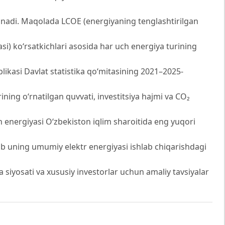
ilinadi. Maqolada LCOE (energiyaning tenglashtirilgan
asi) ko‘rsatkichlari asosida har uch energiya turining
blikasi Davlat statistika qo‘mitasining 2021–2025-
ning o‘rnatilgan quvvati, investitsiya hajmi va CO₂
sh energiyasi O‘zbekiston iqlim sharoitida eng yuqori
elib uning umumiy elektr energiyasi ishlab chiqarishdagi
 siyosati va xususiy investorlar uchun amaliy tavsiyalar