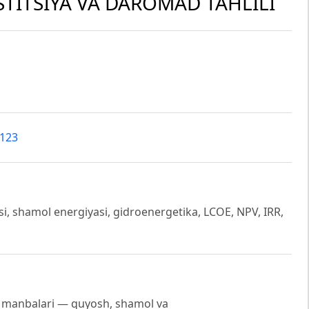
STITSIYA VA DAROMAD TAHLILI
3123
si, shamol energiyasi, gidroenergetika, LCOE, NPV, IRR,
 manbalari — quyosh, shamol va