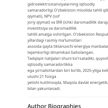
gidroelektrostansiyalarning iqtisodiy
samaradorligi O‘zbekiston misolida tahlil q
qiymati), NPV (sof
joriy qiymat) va IRR (ichki daromadlilik daraj
investitsiya va daromadlilik
tahlili amalga oshirilgan. O‘zbekiston Respu
yillardagi rasmiy ma’lumotlari
asosida qayta tiklanuvchi energiya manbalari
tejamkorligi dinamikasi baholangan.
Tadqiqot natijalari shuni ko‘rsatadiki, quyo
iqtisodiy samaradorlikka
ega yo‘nalishlardan biri bo‘lib, 2025-yilga k
ulushi 21 foizga
yetishi kutilmoqda. Maqola davlat energetika
bilan yakunlanadi.
Author Biographies