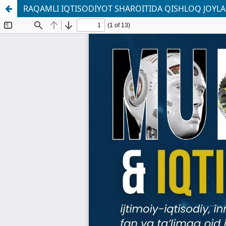
RAQAMLI IQTISODIYOT SHAROITIDA QISHLOQ JOYLAR