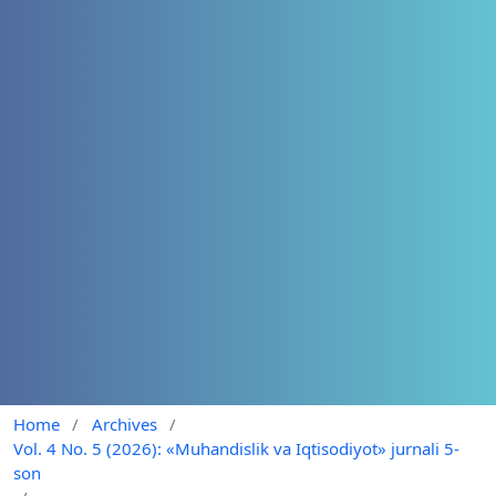
Home
/
Archives
/
Vol. 4 No. 5 (2026): «Muhandislik va Iqtisodiyot» jurnali 5-
son