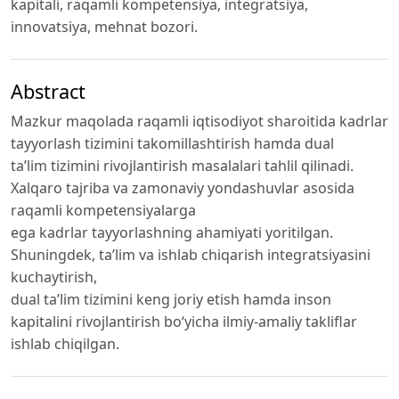
kapitali, raqamli kompetensiya, integratsiya,
innovatsiya, mehnat bozori.
Abstract
Mazkur maqolada raqamli iqtisodiyot sharoitida kadrlar
tayyorlash tizimini takomillashtirish hamda dual
ta’lim tizimini rivojlantirish masalalari tahlil qilinadi.
Xalqaro tajriba va zamonaviy yondashuvlar asosida
raqamli kompetensiyalarga
ega kadrlar tayyorlashning ahamiyati yoritilgan.
Shuningdek, ta’lim va ishlab chiqarish integratsiyasini
kuchaytirish,
dual ta’lim tizimini keng joriy etish hamda inson
kapitalini rivojlantirish bo‘yicha ilmiy-amaliy takliflar
ishlab chiqilgan.