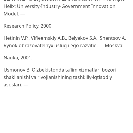
Helix: University-Industry-Government Innovation
Model. —
Research Policy, 2000.
Hetinin V.P., Vifleemskiy A.B., Belyakov S.A., Shentsov A.
Rynok obrazovatelnyx uslug i ego razvitie. — Moskva:
Nauka, 2001.
Usmonov B. O‘zbekistonda ta’lim xizmatlari bozori
shakllanishi va rivojlanishining tashkiliy-iqtisodiy
asoslari. —
Toshkent, 2010.
Shukurullayevich, U. S. (2026). Digital Technologies as a
Driver of Integration Between Education, Science and
Industry. Central Asian Journal of Innovations on