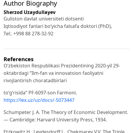
Author Biography
Sherzod Uzaydullayev
Guliston davlat universiteti dotsenti
Iqtisodiyot fanlari bo‘yicha falsafa doktori (PhD),
Tel:. +998 88 278-32-92
References
O‘zbekiston Respublikasi Prezidentining 2020-yil 29-
oktabrdagi “Ilm-fan va innovatsion faoliyatni
rivojlantirish choratadbirlari
to‘g‘risida” PF-6097-son Farmoni.
https://lex.uz/uz/docs/-5073447
Schumpeter J. A. The Theory of Economic Development.
— Cambridge: Harvard University Press, 1934.
Etzkowitz H., Leydesdorff L., Chekmarev V.V. The Triple